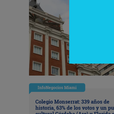
InfoNegocios Miami
Colegio Monserrat: 339 años de
historia, 63% de los votos y un p
cultural Córdoba (Arg) y Florida 