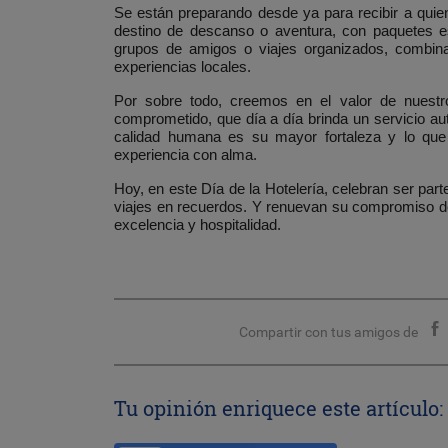
Se están preparando desde ya para recibir a qui
destino de descanso o aventura, con
paquetes es
grupos de amigos o viajes organizados
, combin
experiencias locales.
Por sobre todo, creemos en el
valor de nuest
comprometido, que día a día brinda un servicio aut
calidad humana
es su mayor fortaleza y lo que
experiencia con alma.
Hoy, en este Día de la Hotelería, celebran ser part
viajes en recuerdos. Y renuevan su compromiso d
excelencia y hospitalidad.
Compartir con tus amigos de
Tu opinión enriquece este artículo: