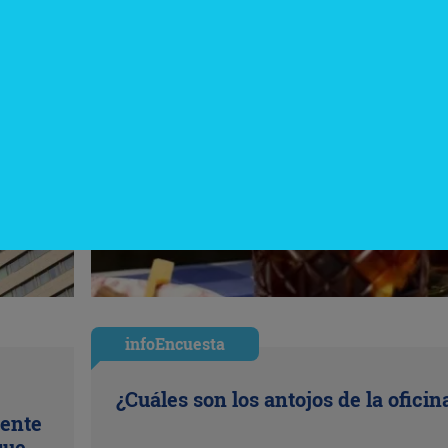
infoEncuesta
¿Cuáles son los antojos de la oficin
uente
que