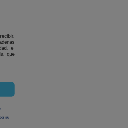
ecibir,
cadenas
dad, el
ds
, que
e
por su