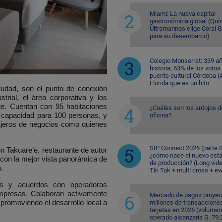
Miami: La nueva capital
gastronómica global (Quin
Ultramarinos elige Coral 
para su desembarco)
Colegio Monserrat: 339 a
historia, 63% de los votos
puente cultural Córdoba (A
Florida que es un hito
iudad
, son el punto de conexión
strial, el área corporativa y los
Este. Cuentan con
95 habitaciones
¿Cuáles son los antojos d
 capacidad para 100 personas
, y
oficina?
iajeros de negocios como quienes
SIP Connect 2026 (parte II
con
Takuare’e
, restaurante de autor
¿cómo nace el nuevo est
r con la mejor vista panorámica de
de producción? (Long vid
.
Tik Tok + multi cross + e
ales y acuerdos con operadoras
empresas. Colaboran activamente
Mercado de pagos proyec
 promoviendo el desarrollo local a
millones de transaccione
tarjetas en 2026 (volumen
operado alcanzaría G. 79,