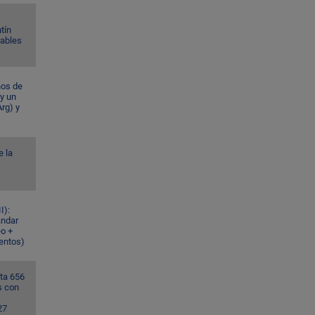
tín
Gables
ños de
 y un
rg) y
e la
I):
ándar
eo +
ventos)
ta 656
s con
27