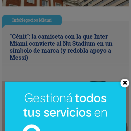
InfoNegocios Miami
"Cénit": la camiseta con la que Inter
Miami convierte al Nu Stadium en un
símbolo de marca (y redobla apoyo a
Messi)