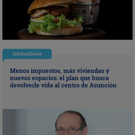
InfoRealEstate
Menos impuestos, más viviendas y
nuevos espacios: el plan que busca
devolverle vida al centro de Asunción