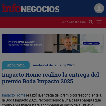
MIÉ. 5 AGOSTO 2026
InfoBrand
martes 24 de febrero | 2026
Impacto Home realizó la entrega del
premio Boda Impacto 2025
Impacto
Home
realizó
la
entrega
del
premio
correspondiente
a
la
Boda
Impacto
2025,
reconociendo
a
una
de
las
parejas
que
confió
en
la
marca
para
acompañar
el
inicio
de
su
nuevo