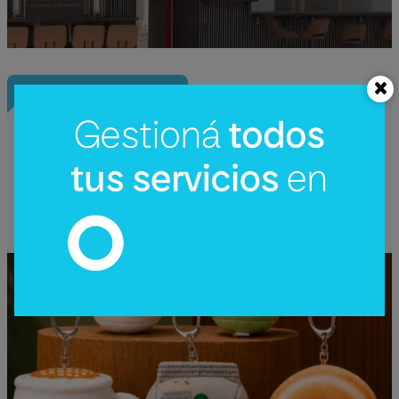
InfoNegocios Miami
Starbucks Japón y la cápsula
coleccionable que vale más que el café
(el producto se convierte en ecosistema)