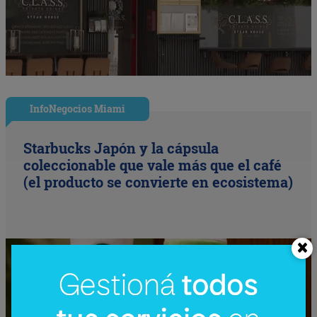
InfoNegocios Miami
Starbucks Japón y la cápsula
coleccionable que vale más que el café
(el producto se convierte en ecosistema)