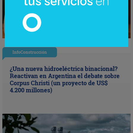
InfoConstrucción
¿Una nueva hidroeléctrica binacional?
Reactivan en Argentina el debate sobre
Corpus Christi (un proyecto de US$
4.200 millones)