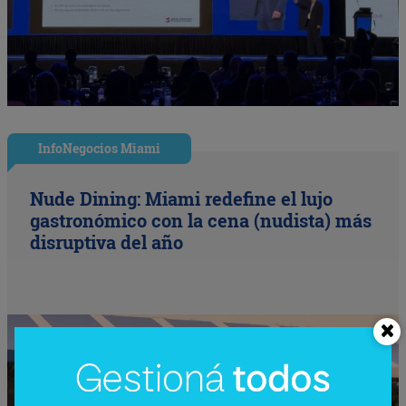
InfoNegocios Miami
Nude Dining: Miami redefine el lujo
gastronómico con la cena (nudista) más
disruptiva del año