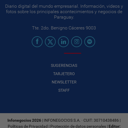
Diario digital del mundo empresarial. Información, videos y
fotos sobre los principales acontecimientos y negocios de
Paraguay.
Tte. 2do. Benigno Cáceres 9003
SUGERENCIAS
TARJETERO
NEWSLETTER
STAFF
Infonegocios 2026
| INFONEGOCIOS S.A. · CUIT: 30710438486 |
Políticas de Privacidad
|
Protección de datos personales
|
Editor: