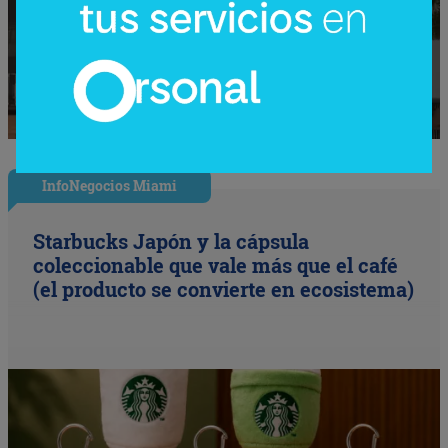
InfoNegocios Miami
Starbucks Japón y la cápsula
coleccionable que vale más que el café
(el producto se convierte en ecosistema)