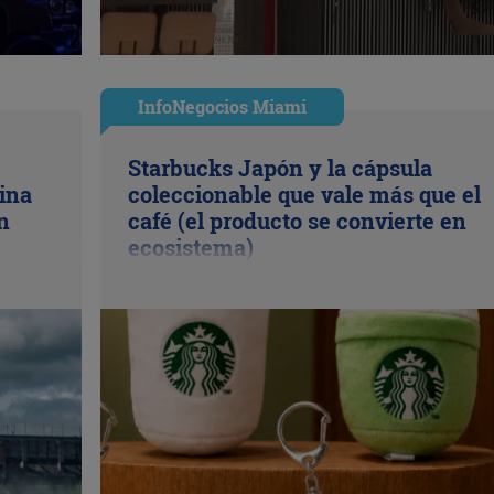
InfoNegocios Miami
Starbucks Japón y la cápsula
ina
coleccionable que vale más que el
n
café (el producto se convierte en
ecosistema)