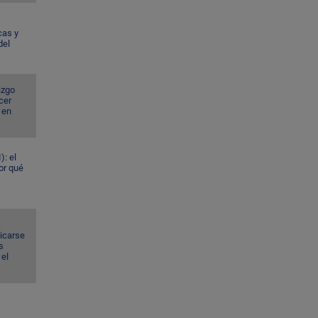
cas y
del
azgo
cer
 en
): el
or qué
dicarse
s
el