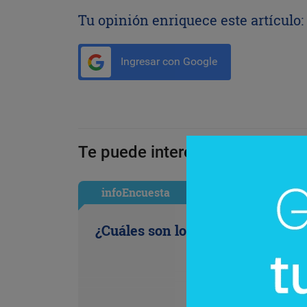
Tu opinión enriquece este artículo:
Ingresar con Google
Te puede interesar:
infoEncuesta
¿Cuáles son los antojos de la ofi