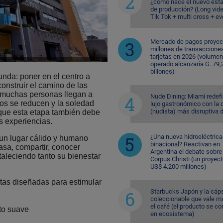
¿cómo nace el nuevo est
de producción? (Long vid
Tik Tok + multi cross + e
Mercado de pagos proyec
millones de transaccione
tarjetas en 2026 (volumen
operado alcanzaría G. 79,
billones)
nda: poner en el centro a
onstruir el camino de las
 muchas personas llegan a
Nude Dining: Miami redefi
los se reducen y la soledad
lujo gastronómico con la 
(nudista) más disruptiva 
que esta etapa también debe
s experiencias.
¿Una nueva hidroeléctrica
 un lugar cálido y humano
binacional? Reactivan en
sa, compartir, conocer
Argentina el debate sobre
aleciendo tanto su bienestar
Corpus Christi (un proyec
US$ 4.200 millones)
itas diseñadas para estimular
Starbucks Japón y la cáp
coleccionable que vale m
el café (el producto se co
to suave
en ecosistema)