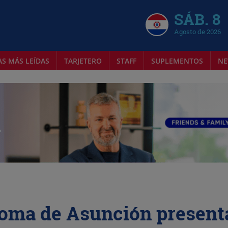
SÁB. 8
Agosto de 2026
AS MÁS LEÍDAS
TARJETERO
STAFF
SUPLEMENTOS
NE
oma de Asunción present