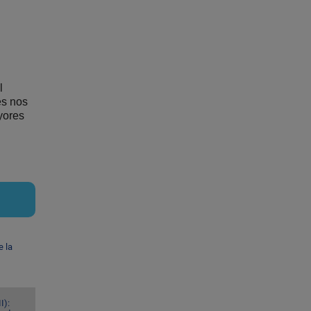
l
es nos
yores
e la
I):