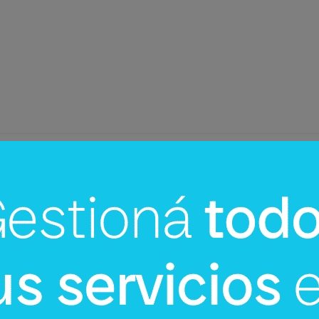
InfoNegocios Miami
cina?
SIP Connect 2026 (parte III): ¿cómo
nace el nuevo estándar de
producción? (Long video + Tik Tok 
multi cross + eventos)