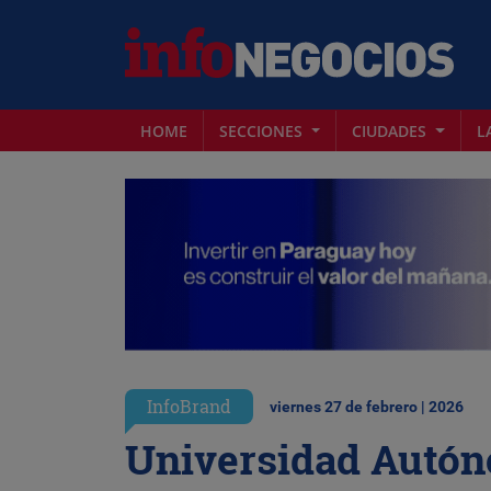
HOME
SECCIONES
CIUDADES
L
InfoBrand
viernes 27 de febrero | 2026
Universidad Autón