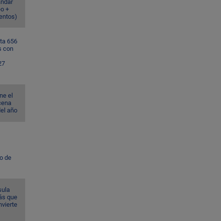
ándar
eo +
ventos)
ta 656
s con
27
ne el
cena
del año
to de
sula
ás que
nvierte