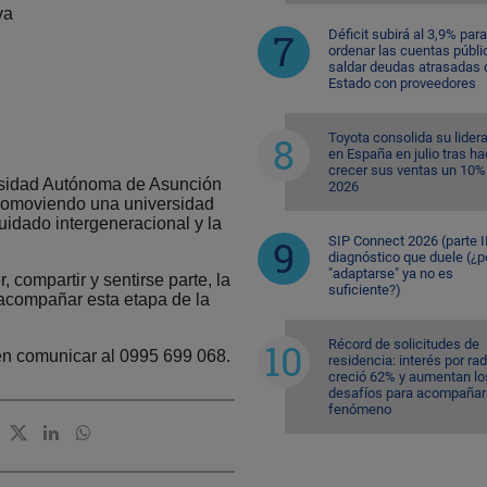
va
Déficit subirá al 3,9% para
ordenar las cuentas públi
saldar deudas atrasadas 
Estado con proveedores
Toyota consolida su lider
en España en julio tras ha
crecer sus ventas un 10%
versidad Autónoma de Asunción
2026
promoviendo una universidad
uidado intergeneracional y la
SIP Connect 2026 (parte II
diagnóstico que duele (¿p
"adaptarse" ya no es
compartir y sentirse parte, la
suficiente?)
acompañar esta etapa de la
Récord de solicitudes de
en comunicar al 0995 699 068.
residencia: interés por ra
creció 62% y aumentan lo
desafíos para acompañar 
fenómeno