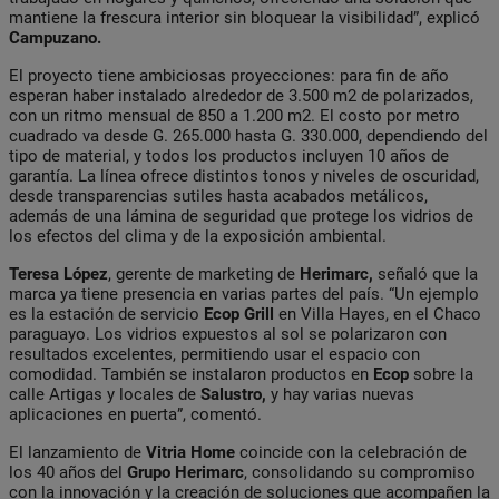
mantiene la frescura interior sin bloquear la visibilidad”, explicó
Campuzano.
El proyecto tiene ambiciosas proyecciones: para fin de año
esperan haber instalado alrededor de 3.500 m2 de polarizados,
con un ritmo mensual de 850 a 1.200 m2. El costo por metro
cuadrado va desde G. 265.000 hasta G. 330.000, dependiendo del
tipo de material, y todos los productos incluyen 10 años de
garantía. La línea ofrece distintos tonos y niveles de oscuridad,
desde transparencias sutiles hasta acabados metálicos,
además de una lámina de seguridad que protege los vidrios de
los efectos del clima y de la exposición ambiental.
Teresa López
, gerente de marketing de
Herimarc,
señaló que la
marca ya tiene presencia en varias partes del país. “Un ejemplo
es la estación de servicio
Ecop Grill
en Villa Hayes, en el Chaco
paraguayo. Los vidrios expuestos al sol se polarizaron con
resultados excelentes, permitiendo usar el espacio con
comodidad. También se instalaron productos en
Ecop
sobre la
calle Artigas y locales de
Salustro,
y hay varias nuevas
aplicaciones en puerta”, comentó.
El lanzamiento de
Vitria Home
coincide con la celebración de
los 40 años del
Grupo Herimarc
, consolidando su compromiso
con la innovación y la creación de soluciones que acompañen la