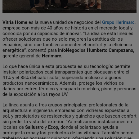
Vitria Home
es la nueva unidad de negocios del
Grupo Herimarc
,
empresa con más de 40 años de historia en el mercado local y
conocida por su capacidad de innovar. “La idea de esta línea es
ofrecer soluciones que no solo mejoren la estética de los
espacios, sino que también aumenten el confort y la eficiencia
energética”, comentó para
InfoNegocios Humberto Campuzano,
gerente general de
Herimarc.
Lo que hace única a esta propuesta es su tecnología: permite
instalar polarizados casi transparentes que bloquean entre el
41% y el 85% del calor solar, superando incluso a algunos
productos nanocerámicos. Además, protege los vidrios de
daños por estrés térmico y resguarda muebles, pisos y personas
de la exposición a los rayos UV.
La línea apunta a tres grupos principales: profesionales de la
arquitectura e ingeniería, empresas con vidrieras expuestas al
sol, y propietarios de residencias y quinchos que buscan confort
sin perder la vista del exterior. “Ya realizamos instalaciones en
locales de
Sallustro
y
Ecop,
donde el polarizado ayuda a
proteger la ropa y los productos de las vitrinas. También hemos
trabajado en hogares y quinchos, ofreciendo una solución que