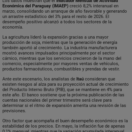
Los datos muestran que el
Indicador Mensual de Actividad
Económica del Paraguay (IMAEP)
creció 8,2% interanual en
marzo, consolidando un arranque de año favorable y generando
un arrastre estadístico del 3% para el resto de 2026. El
desempeño positivo alcanzó a todos los sectores de la
economía.
La agricultura lideró la expansión gracias a una mayor
producción de soja, mientras que la generación de energía
también aportó al crecimiento. La industria manufacturera
mostró avances impulsados principalmente por el sector
cárnico, mientras que los servicios crecieron de la mano del
comercio, especialmente por mayores ventas de vehículos,
productos farmacéuticos, combustibles y prendas de vestir.
Ante este escenario, los analistas de
Itaú
consideran que
existen riesgos al alza para su proyección actual de crecimiento
del Producto Interno Bruto (PIB), que se mantiene en 4% para
este año. El banco sostiene que la próxima publicación de las
cuentas nacionales del primer trimestre será clave para
determinar si el ritmo de expansión amerita una revisión de las
previsiones.
Otro factor que acompaña el buen desempeño económico es la
estabilidad de los precios. En mayo, la inflación fue de apenas
0,1% mensual, mientras que la variación acumulada interanual