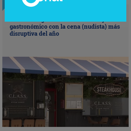
InfoNegocios Miami
Nude Dining: Miami redefine el lujo
gastronómico con la cena (nudista) más
disruptiva del año