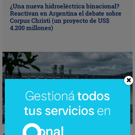
¿Una nueva hidroeléctrica binacional?
Reactivan en Argentina el debate sobre
Corpus Christi (un proyecto de US$
4.200 millones)