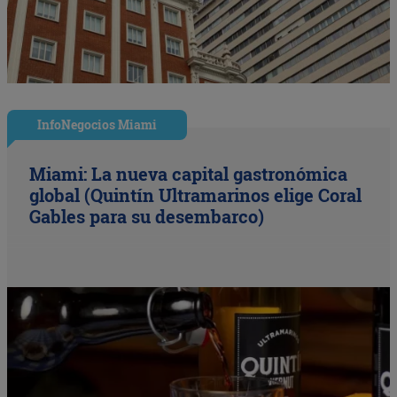
InfoNegocios Miami
Miami: La nueva capital gastronómica
global (Quintín Ultramarinos elige Coral
Gables para su desembarco)