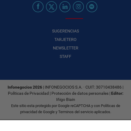
SUGERENCIAS
TARJETERO
NEWSLETTER
STAFF
Infonegocios 2026
| INFONEGOCIOS S.A. · CUIT: 30710438486 |
Políticas de Privacidad
|
Protección de datos personales
|
Editor:
Iñigo Biain
Este sitio esta protegido por Google reCAPTCHA y con
Políticas de
privacidad de Google
y
Terminos del servicio
aplicados.