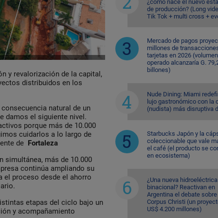
¿cómo nace el nuevo est
de producción? (Long vid
Tik Tok + multi cross + e
Mercado de pagos proyec
millones de transaccione
tarjetas en 2026 (volumen
operado alcanzaría G. 79,
billones)
 y revalorización de la capital,
yectos distribuidos en los
Nude Dining: Miami redefi
lujo gastronómico con la 
a consecuencia natural de un
(nudista) más disruptiva 
 damos el siguiente nivel.
activos porque más de 10.000
Starbucks Japón y la cáp
imos cuidarlos a lo largo de
coleccionable que vale m
dente de
Fortaleza
el café (el producto se co
en ecosistema)
ón simultánea, más de 10.000
empresa continúa ampliando su
a el proceso desde el ahorro
¿Una nueva hidroeléctrica
iario.
binacional? Reactivan en
Argentina el debate sobre
Corpus Christi (un proyec
distintas etapas del ciclo bajo un
US$ 4.200 millones)
ución y acompañamiento