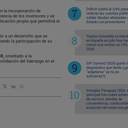
Déficit subirá al 3,9% para
n la incorporación de
ordenar las cuentas públi
iencia de los inversores y se
saldar deudas atrasadas 
licación propia que permitirá el
Estado con proveedores
io a un desarrollo que se
Toyota consolida su lider
en España en julio tras ha
iendo la participación de su
crecer sus ventas un 10%
2026
30,
orientado a la
solidación del liderazgo en el
SIP Connect 2026 (parte II
diagnóstico que duele (¿p
"adaptarse" ya no es
suficiente?)
Energías Paraguay 2026: 
principal foro sobre esta
de servicio, tiendas de
conveniencia, combustible
evolución del retail energ