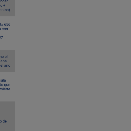
ándar
eo +
ventos)
ta 656
s con
27
ne el
cena
del año
sula
ás que
nvierte
to de