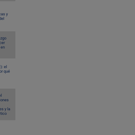
cas y
del
azgo
cer
 en
): el
or qué
el
ciones
s y la
ético