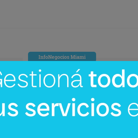
InfoNegocios Miami
cina?
SIP Connect 2026 (parte III): ¿cómo
nace el nuevo estándar de
producción? (Long video + Tik Tok 
multi cross + eventos)