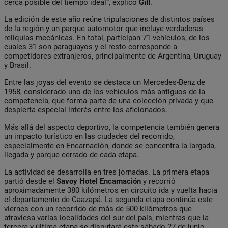
cerca posible del tiempo ideal”, explicó
Gill
.
La edición de este año reúne tripulaciones de distintos países
de la región y un parque automotor que incluye verdaderas
reliquias mecánicas. En total, participan 71 vehículos, de los
cuales 31 son paraguayos y el resto corresponde a
competidores extranjeros, principalmente de Argentina, Uruguay
y Brasil.
Entre las joyas del evento se destaca un Mercedes-Benz de
1958, considerado uno de los vehículos más antiguos de la
competencia, que forma parte de una colección privada y que
despierta especial interés entre los aficionados.
Más allá del aspecto deportivo, la competencia también genera
un impacto turístico en las ciudades del recorrido,
especialmente en Encarnación, donde se concentra la largada,
llegada y parque cerrado de cada etapa.
La actividad se desarrolla en tres jornadas. La primera etapa
partió desde el
Savoy Hotel Encarnación
y recorrió
aproximadamente 380 kilómetros en circuito ida y vuelta hacia
el departamento de Caazapá. La segunda etapa continúa este
viernes con un recorrido de más de 500 kilómetros que
atraviesa varias localidades del sur del país, mientras que la
tercera y última etapa se disputará este sábado 27 de junio.