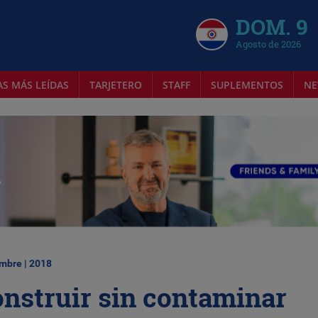
DOM. 9
Agosto de 2026
AS MÁS LEÍDAS
TARJETERO
STAFF
SUPLEMENTOS
NE
mbre | 2018
onstruir sin contaminar