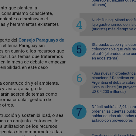
operado alcanzaría G. 79,
billones)
ento que plantea la
e y consumismo consciente,
biente o disminuyan el
Nude Dining: Miami redefi
cas y herramientas existentes
lujo gastronómico con la 
(nudista) más disruptiva 
 parte del
Consejo Paraguayo de
Starbucks Japón y la cáp
n el lema Paraguay sin
coleccionable que vale m
es en cuanto a los recursos que
el café (el producto se co
zados. Los temas que trataremos
en ecosistema)
en la mesa de debate y empezar
tenibilidad, en este caso
¿Una nueva hidroeléctrica
binacional? Reactivan en
Argentina el debate sobre
la construcción y el ambiente,
Corpus Christi (un proyec
y visitas, a cargo de
US$ 4.200 millones)
blarán acerca de temas como
nomía circular, gestión de
 otros.
Déficit subirá al 3,9% para
ordenar las cuentas públi
rucción y sostenibilidad, o sea
saldar deudas atrasadas 
Estado con proveedores
en en conjunto. Entonces, lo
 utilización de los recursos
igencias sin comprometer a las
Toyota consolida su lider