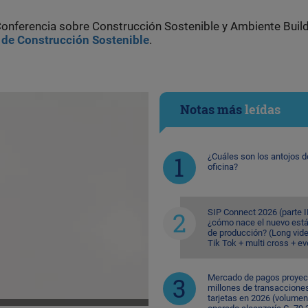
a Conferencia sobre Construcción Sostenible y Ambiente Bui
de Construcción Sostenible
.
Notas más
leídas
¿Cuáles son los antojos d
oficina?
SIP Connect 2026 (parte II
¿cómo nace el nuevo est
de producción? (Long vid
Tik Tok + multi cross + e
Mercado de pagos proyec
millones de transaccione
tarjetas en 2026 (volumen