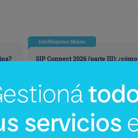
InfoNegocios Miami
cina?
SIP Connect 2026 (parte III): ¿cómo
nace el nuevo estándar de
producción? (Long video + Tik Tok 
multi cross + eventos)