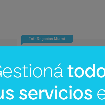
InfoNegocios Miami
Miami: La nueva capital
gastronómica global (Quintín
Ultramarinos elige Coral Gables pa
su desembarco)