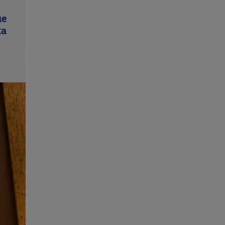
ue
ta