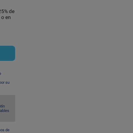
 25% de
 o en
e
por su
tín
Gables
ños de