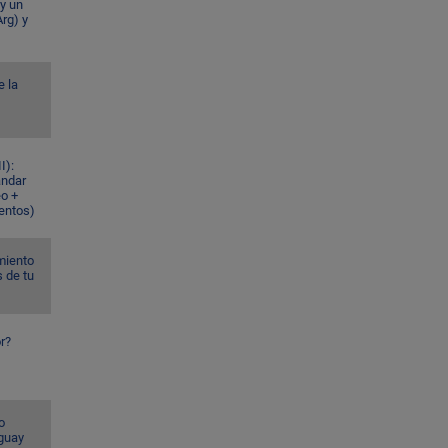
 y un
rg) y
e la
I):
ándar
eo +
ventos)
miento
s de tu
r?
o
guay