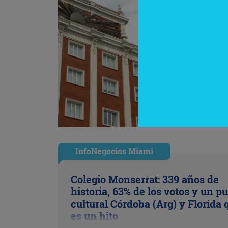
InfoNegocios Miami
Colegio Monserrat: 339 años de
historia, 63% de los votos y un p
cultural Córdoba (Arg) y Florida 
es un hito