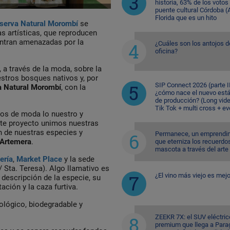
historia, 63% de los votos
puente cultural Córdoba (A
Florida que es un hito
serva Natural Morombí
se
as artísticas, que reproducen
entran amenazadas por la
¿Cuáles son los antojos d
oficina?
 a través de la moda, sobre la
estros bosques nativos y, por
SIP Connect 2026 (parte II
 Natural
Morombí
, con la
¿cómo nace el nuevo est
de producción? (Long vid
Tik Tok + multi cross + e
s de moda lo nuestro y
este proyecto unimos nuestras
n de nuestras especies y
Permanece, un emprendi
Artemera
.
que eterniza los recuerdo
mascota a través del arte
ería
,
Market Place
y la sede
 Sta. Teresa). Algo llamativo es
¿El vino más viejo es mejo
descripción de la especie, su
ción y la caza furtiva.
ológico, biodegradable y
ZEEKR 7X: el SUV eléctric
premium que llega a Para