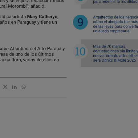
ses y se espera recaudar fondos
para redefinir la movilidad
ural Morombí”, añadió.
lífica artista
Mary
Catheryn
,
Arquitectos de los negoci
cómo el abogado fue más 
años en Paraguay y tiene un
de las leyes para converti
un aliado empresarial
Más de 70 marcas,
que Atlántico del Alto Paraná y
degustaciones sin límite 
reas de uno de los últimos
nuevo formato after office
na flora, varias de ellas en
será Drinks & More 2026