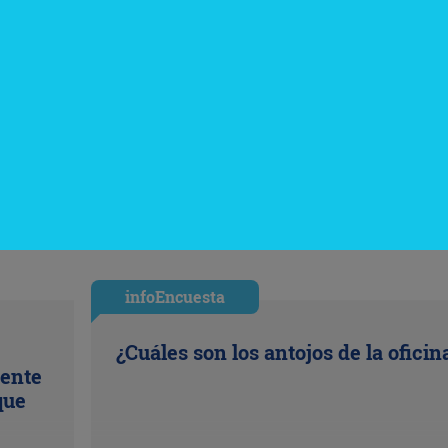
infoEncuesta
¿Cuáles son los antojos de la oficin
uente
que