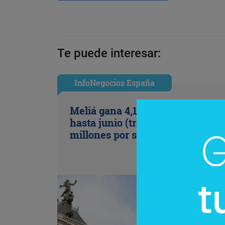
Te puede interesar:
InfoNegocios España
Meliá gana 4,1 millones de euros
hasta junio (tras provisionar 79,4
millones por su salida de Cuba)