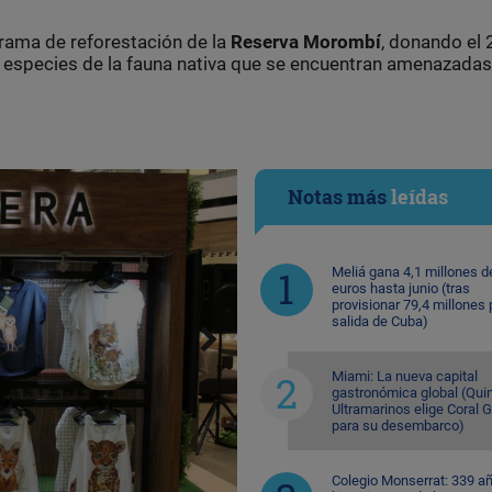
rama de reforestación de la
Reserva Morombí
, donando el
n especies de la fauna nativa que se encuentran amenazadas
Notas más
leídas
Meliá gana 4,1 millones d
euros hasta junio (tras
provisionar 79,4 millones 
salida de Cuba)
Miami: La nueva capital
gastronómica global (Quin
Ultramarinos elige Coral 
para su desembarco)
Colegio Monserrat: 339 a