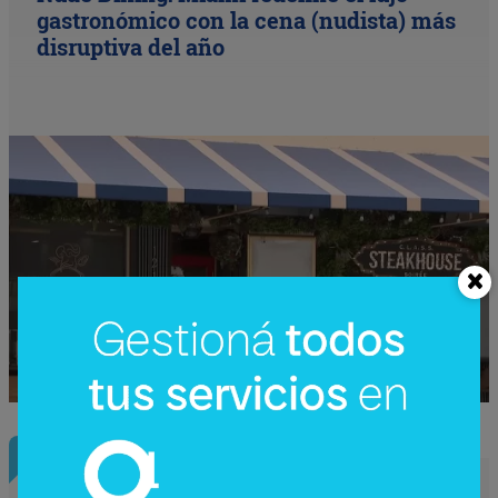
gastronómico con la cena (nudista) más
disruptiva del año
InfoNegocios Miami