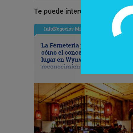
Te puede interesar:
InfoNegocios Miami
La Fernetería pisa fuerte en Mia
cómo el concepto porteño se gan
lugar en Wynwood (y suma un
reconocimiento clave de Fernet-
Branca)