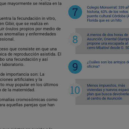
que mayormente se realiza en la
Colegio Monserrat: 339 a
historia, 63% de los votos
puente cultural Córdoba (A
ntra la fecundación in vitro,
Florida que es un hito
n Gibir, que se realiza en
uir óvulos propios por medio de
unas anomalías y enfermedades
A menos de dos horas de
esional.
Asunción, Oriental Glamp
propone una escapada al 
cerro Mbatoví desde G. 5
ceso que consiste en que una
ica de reproducción asistida. El
abo una fecundación y así
¿Cuáles son los antojos d
 laboratorio.
oficina?
 de importancia son: La
iones artificiales y la
lto muy popular en los últimos
Menos impuestos, más
n de la maternidad.
viviendas y nuevos espaci
plan que busca devolverle
al centro de Asunción
 anomalías cromosómicas como
ara aquellas parejas que han