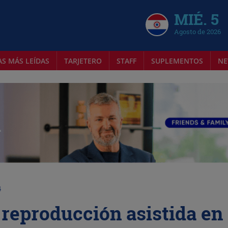
MIÉ. 5
Agosto de 2026
AS MÁS LEÍDAS
TARJETERO
STAFF
SUPLEMENTOS
NE
4
 reproducción asistida en