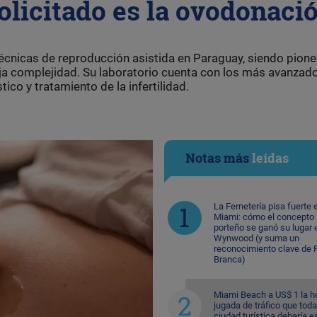
olicitado es la ovodonaci
técnicas de reproducción asistida en Paraguay, siendo pione
aja complejidad. Su laboratorio cuenta con los más avanzad
ico y tratamiento de la infertilidad.
Notas más
leídas
La Fernetería pisa fuerte 
Miami: cómo el concepto
porteño se ganó su lugar 
Wynwood (y suma un
reconocimiento clave de F
Branca)
Miami Beach a US$ 1 la ho
jugada de tráfico que toda
ciudad turística debería e