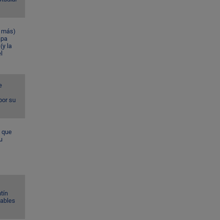
n más)
apa
(y la
l
e
por su
a que
u
tín
Gables