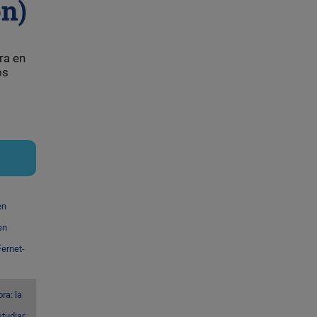
ón)
ra en
os
en
en
ernet-
ra: la
studiar