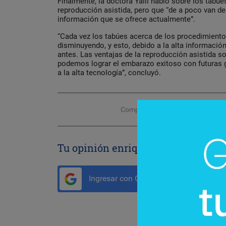
Finalmente, la doctora Yalil habló sobre los tabúe
reproducción asistida, pero que “de a poco van de
información que se ofrece actualmente”.
“Cada vez los tabúes acerca de los procedimiento
disminuyendo, y esto, debido a la alta información
antes. Las ventajas de la reproducción asistida s
podemos lograr el embarazo exitoso con futuras
a la alta tecnología”, concluyó.
Compartir con tus amigos de
Tu opinión enriquece este artículo:
Ingresar con Google