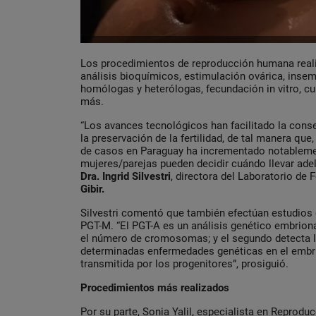
Los procedimientos de reproducción humana reali
análisis bioquímicos, estimulación ovárica, insemi
homólogas y heterólogas, fecundación in vitro, c
más.
“Los avances tecnológicos han facilitado la con
la preservación de la fertilidad, de tal manera que
de casos en Paraguay ha incrementado notablem
mujeres/parejas pueden decidir cuándo llevar adel
Dra. Ingrid Silvestri
, directora del Laboratorio de 
Gibir.
Silvestri comentó que también efectúan estudios
PGT-M. “El PGT-A es un análisis genético embriona
el número de cromosomas; y el segundo detecta l
determinadas enfermedades genéticas en el embri
transmitida por los progenitores”, prosiguió.
Procedimientos más realizados
Por su parte, Sonia Yalil, especialista en Reproduc