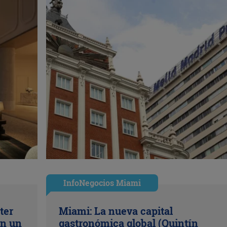
InfoNegocios Miami
ter
Miami: La nueva capital
en un
gastronómica global (Quintín