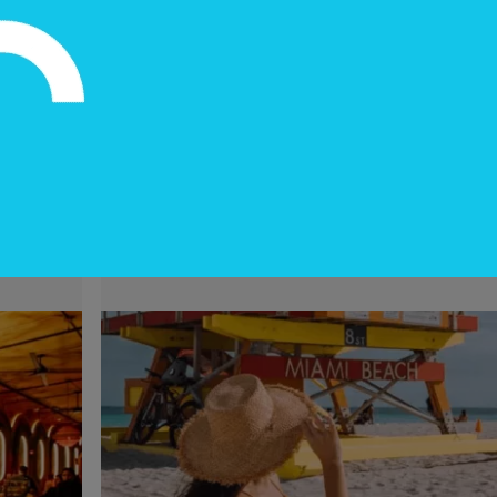
InfoNegocios Miami
mi:
Miami Beach a US$ 1 la hora: la
ó su
jugada de tráfico que toda ciudad
turística debería estudiar (+ Miami
Spice)