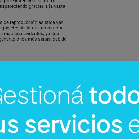
s que existen en cuanto a la
sapareciendo gracias a la vasta
s de reproducción asistida van
 que circula, lo que no ocurría
on más que evidentes, ya que
 generaciones más sanas, debido