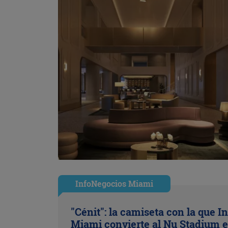
InfoNegocios Miami
"Cénit": la camiseta con la que In
Miami convierte al Nu Stadium 