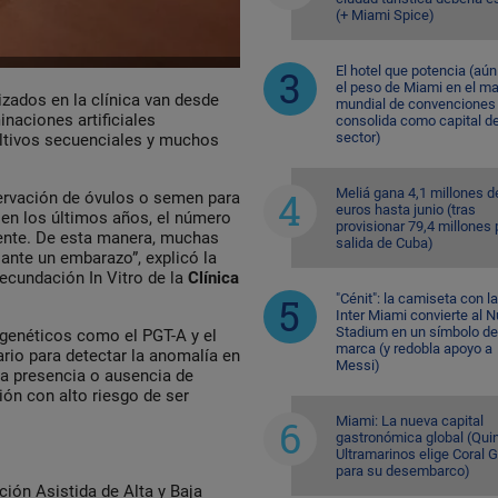
(+ Miami Spice)
El hotel que potencia (aú
el peso de Miami en el m
zados en la clínica van desde
mundial de convenciones 
naciones artificiales
consolida como capital de
sector)
ultivos secuenciales y muchos
Meliá gana 4,1 millones d
servación de óvulos o semen para
euros hasta junio (tras
, en los últimos años, el número
provisionar 79,4 millones 
ente. De esta manera, muchas
salida de Cuba)
ante un embarazo”, explicó la
Fecundación In Vitro de la
Clínica
"Cénit": la camiseta con l
Inter Miami convierte al N
Stadium en un símbolo de
 genéticos como el PGT-A y el
marca (y redobla apoyo a
rio para detectar la anomalía en
Messi)
a presencia o ausencia de
ón con alto riesgo de ser
Miami: La nueva capital
gastronómica global (Quin
Ultramarinos elige Coral 
para su desembarco)
ción Asistida de Alta y Baja