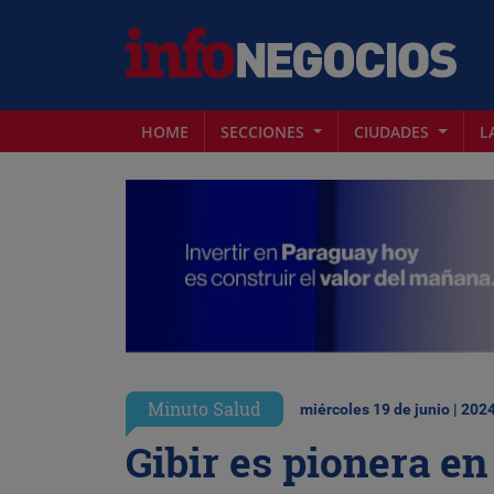
HOME
SECCIONES
CIUDADES
L
Minuto Salud
miércoles 19 de junio | 202
Gibir es pionera en