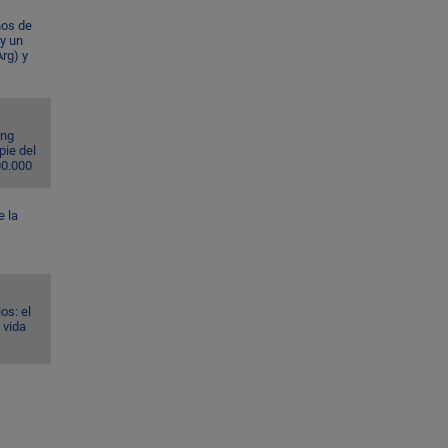
ños de
 y un
rg) y
ing
pie del
00.000
e la
os: el
 vida