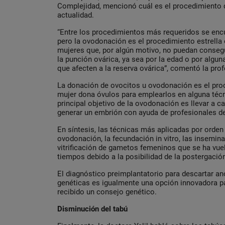
Complejidad, mencionó cuál es el procedimiento 
actualidad.
“Entre los procedimientos más requeridos se encue
pero la ovodonación es el procedimiento estrella e
mujeres que, por algún motivo, no puedan conseg
la punción ovárica, ya sea por la edad o por alg
que afecten a la reserva ovárica”, comentó la prof
La donación de ovocitos u ovodonación es el pro
mujer dona óvulos para emplearlos en alguna técn
principal objetivo de la ovodonación es llevar a c
generar un embrión con ayuda de profesionales de
En síntesis, las técnicas más aplicadas por orden
ovodonación, la fecundación in vitro, las inseminac
vitrificación de gametos femeninos que se ha vue
tiempos debido a la posibilidad de la postergació
El diagnóstico preimplantatorio para descartar
genéticas es igualmente una opción innovadora p
recibido un consejo genético.
Disminución del tabú