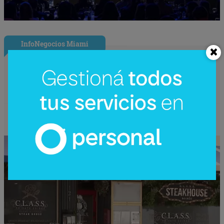
InfoNegocios Miami
Nude Dining: Miami redefine el lujo
gastronómico con la cena (nudista) más
disruptiva del año