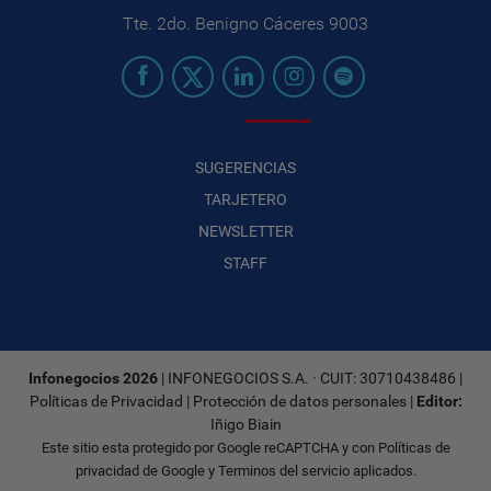
Tte. 2do. Benigno Cáceres 9003
SUGERENCIAS
TARJETERO
NEWSLETTER
STAFF
Infonegocios 2026
| INFONEGOCIOS S.A. · CUIT: 30710438486 |
Políticas de Privacidad
|
Protección de datos personales
|
Editor:
Iñigo Biain
Este sitio esta protegido por Google reCAPTCHA y con
Políticas de
privacidad de Google
y
Terminos del servicio
aplicados.