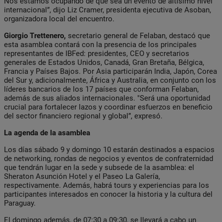
Nos estamos ocupando de que sea un evento de altísimo nivel
internacional”, dijo Liz Cramer, presidenta ejecutiva de Asoban,
organizadora local del encuentro.
Giorgio Trettenero,
secretario general de Felaban, destacó que
esta asamblea contará con la presencia de los principales
representantes de IBFed: presidentes, CEO y secretarios
generales de Estados Unidos, Canadá, Gran Bretaña, Bélgica,
Francia y Países Bajos. Por Asia participarán India, Japón, Corea
del Sur y, adicionalmente, África y Australia, en conjunto con los
líderes bancarios de los 17 países que conforman Felaban,
además de sus aliados internacionales. "Será una oportunidad
crucial para fortalecer lazos y coordinar esfuerzos en beneficio
del sector financiero regional y global”, expresó.
La agenda de la asamblea
Los días sábado 9 y domingo 10 estarán destinados a espacios
de networking, rondas de negocios y eventos de confraternidad
que tendrán lugar en la sede y subsede de la asamblea: el
Sheraton Asunción Hotel y el Paseo La Galería,
respectivamente. Además, habrá tours y experiencias para los
participantes interesados en conocer la historia y la cultura del
Paraguay.
El domingo además, de 07:30 a 09:30, se llevará a cabo un