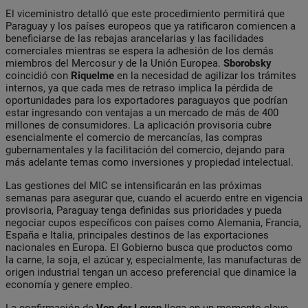
El viceministro detalló que este procedimiento permitirá que
Paraguay y los países europeos que ya ratificaron comiencen a
beneficiarse de las rebajas arancelarias y las facilidades
comerciales mientras se espera la adhesión de los demás
miembros del Mercosur y de la Unión Europea.
Sborobsky
coincidió con
Riquelme
en la necesidad de agilizar los trámites
internos, ya que cada mes de retraso implica la pérdida de
oportunidades para los exportadores paraguayos que podrían
estar ingresando con ventajas a un mercado de más de 400
millones de consumidores. La aplicación provisoria cubre
esencialmente el comercio de mercancías, las compras
gubernamentales y la facilitación del comercio, dejando para
más adelante temas como inversiones y propiedad intelectual.
Las gestiones del MIC se intensificarán en las próximas
semanas para asegurar que, cuando el acuerdo entre en vigencia
provisoria, Paraguay tenga definidas sus prioridades y pueda
negociar cupos específicos con países como Alemania, Francia,
España e Italia, principales destinos de las exportaciones
nacionales en Europa. El Gobierno busca que productos como
la carne, la soja, el azúcar y, especialmente, las manufacturas de
origen industrial tengan un acceso preferencial que dinamice la
economía y genere empleo.
La confirmación de
Von der Leyen
llega en un momento clave