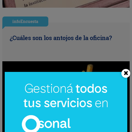
infoEncuesta
¿Cuáles son los antojos de la oficina?