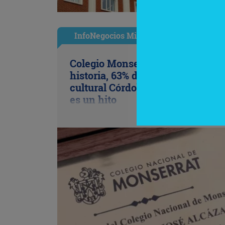
InfoNegocios Miami
Colegio Monserrat: 339 años de
historia, 63% de los votos y un p
cultural Córdoba (Arg) y Florida 
es un hito