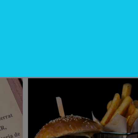
infoEncuesta
¿Cuáles son los antojos de la oficin
uente
que