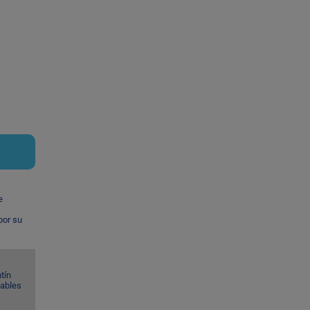
e
por su
tín
Gables