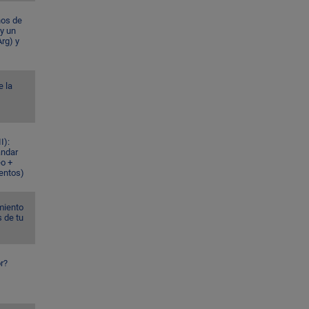
ños de
 y un
rg) y
e la
I):
ándar
eo +
ventos)
miento
s de tu
r?