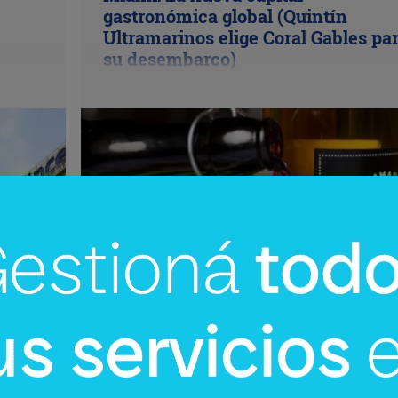
gastronómica global (Quintín
Ultramarinos elige Coral Gables pa
su desembarco)