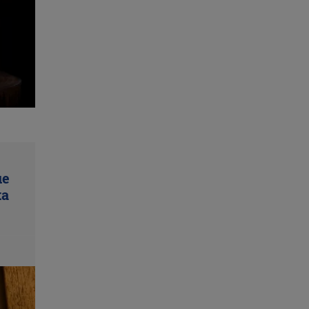
ue
ta