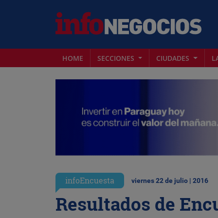
HOME
SECCIONES
CIUDADES
L
infoEncuesta
viernes 22 de julio | 2016
Resultados de Enc