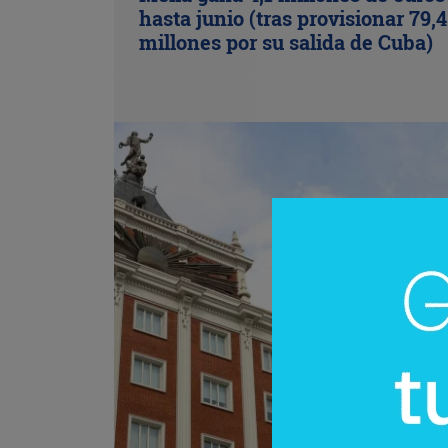
hasta junio (tras provisionar 79,4
millones por su salida de Cuba)