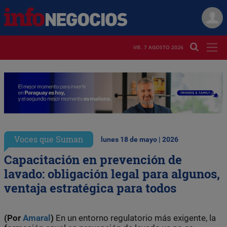
VIE. 7 AGOSTO 2026
Voces que Suman
lunes 18 de mayo | 2026
Capacitación en prevención de
lavado: obligación legal para algunos,
ventaja estratégica para todos
(Por
Amaral
)
En un entorno regulatorio más exigente, la