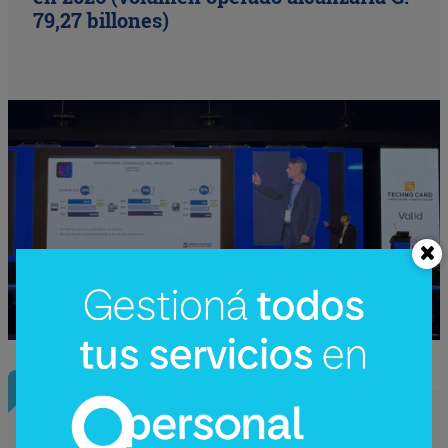
79,27 billones)
InfoConstrucción
¿Una nueva hidroeléctrica binacional?