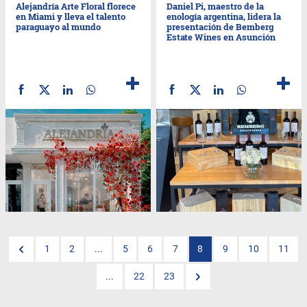
Alejandría Arte Floral florece
Daniel Pi, maestro de la
en Miami y lleva el talento
enología argentina, lidera la
paraguayo al mundo
presentación de Bemberg
Estate Wines en Asunción
1
2
...
5
6
7
8
9
10
11
...
22
23