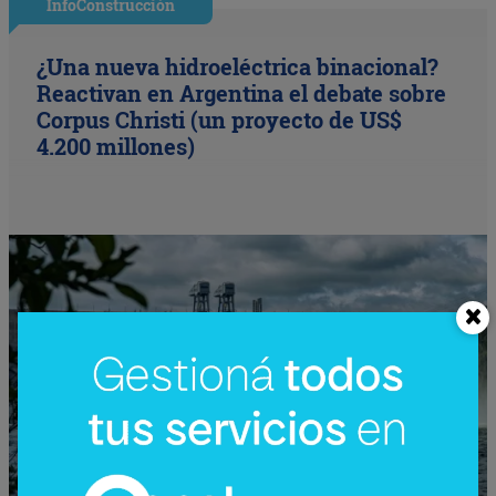
InfoConstrucción
¿Una nueva hidroeléctrica binacional?
Reactivan en Argentina el debate sobre
Corpus Christi (un proyecto de US$
4.200 millones)