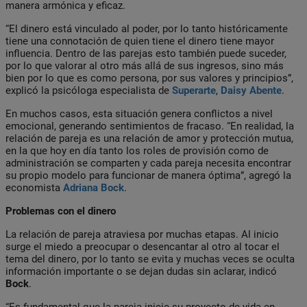
manera armónica y eficaz.
“El dinero está vinculado al poder, por lo tanto históricamente
tiene una connotación de quien tiene el dinero tiene mayor
influencia. Dentro de las parejas esto también puede suceder,
por lo que valorar al otro más allá de sus ingresos, sino más
bien por lo que es como persona, por sus valores y principios”,
explicó la psicóloga especialista de
Superarte
,
Daisy Abente
.
En muchos casos, esta situación genera conflictos a nivel
emocional, generando sentimientos de fracaso. “En realidad, la
relación de pareja es una relación de amor y protección mutua,
en la que hoy en día tanto los roles de provisión como de
administración se comparten y cada pareja necesita encontrar
su propio modelo para funcionar de manera óptima”, agregó la
economista
Adriana Bock
.
Problemas con el dinero
La relación de pareja atraviesa por muchas etapas. Al inicio
surge el miedo a preocupar o desencantar al otro al tocar el
tema del dinero, por lo tanto se evita y muchas veces se oculta
información importante o se dejan dudas sin aclarar, indicó
Bock
.
“Es fundamental que la pareja inicie su proyecto de vida en