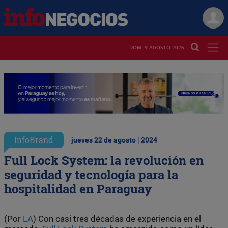
DOM. 9 AGOSTO 2026
InfoBrand
jueves 22 de agosto | 2024
Full Lock System: la revolución en
seguridad y tecnología para la
hospitalidad en Paraguay
(Por
LA
) Con casi tres décadas de experiencia en el