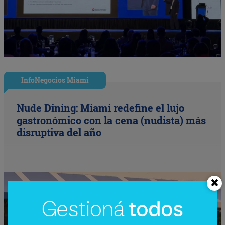
InfoNegocios Miami
Nude Dining: Miami redefine el lujo
gastronómico con la cena (nudista) más
disruptiva del año