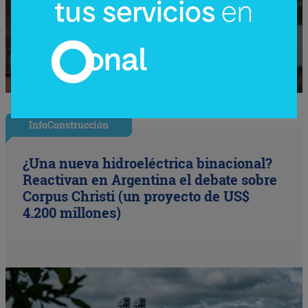
InfoConstrucción
¿Una nueva hidroeléctrica binacional?
Reactivan en Argentina el debate sobre
Corpus Christi (un proyecto de US$
4.200 millones)