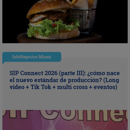
InfoNegocios Miami
SIP Connect 2026 (parte III): ¿cómo nace
el nuevo estándar de producción? (Long
video + Tik Tok + multi cross + eventos)