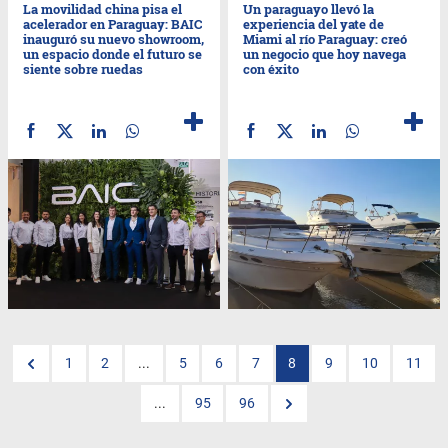
La movilidad china pisa el
Un paraguayo llevó la
acelerador en Paraguay: BAIC
experiencia del yate de
inauguró su nuevo showroom,
Miami al río Paraguay: creó
un espacio donde el futuro se
un negocio que hoy navega
siente sobre ruedas
con éxito
1
2
...
5
6
7
8
9
10
11
...
95
96