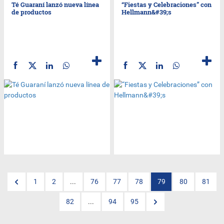
Té Guaraní lanzó nueva línea
“Fiestas y Celebraciones” con
de productos
Hellmann&#39;s
1
2
...
76
77
78
79
80
81
82
...
94
95