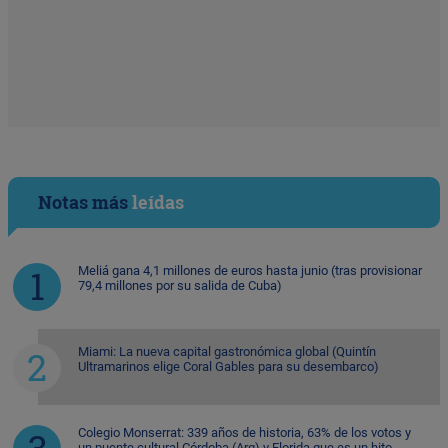
Notas más
leídas
Meliá gana 4,1 millones de euros hasta junio (tras provisionar
79,4 millones por su salida de Cuba)
Miami: La nueva capital gastronómica global (Quintín
Ultramarinos elige Coral Gables para su desembarco)
Colegio Monserrat: 339 años de historia, 63% de los votos y
un puente cultural Córdoba (Arg) y Florida que es un hito