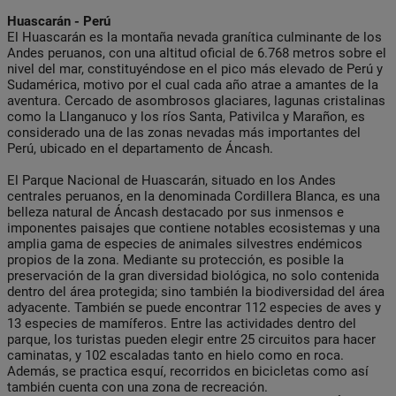
Huascarán - Perú
El Huascarán es la montaña nevada granítica culminante de los
Andes peruanos, con una altitud oficial de 6.768 metros sobre el
nivel del mar, constituyéndose en el pico más elevado de Perú y
Sudamérica, motivo por el cual cada año atrae a amantes de la
aventura. Cercado de asombrosos glaciares, lagunas cristalinas
como la Llanganuco y los ríos Santa, Pativilca y Marañon, es
considerado una de las zonas nevadas más importantes del
Perú, ubicado en el departamento de Áncash.
El Parque Nacional de Huascarán, situado en los Andes
centrales peruanos, en la denominada Cordillera Blanca, es una
belleza natural de Áncash destacado por sus inmensos e
imponentes paisajes que contiene notables ecosistemas y una
amplia gama de especies de animales silvestres endémicos
propios de la zona. Mediante su protección, es posible la
preservación de la gran diversidad biológica, no solo contenida
dentro del área protegida; sino también la biodiversidad del área
adyacente. También se puede encontrar 112 especies de aves y
13 especies de mamíferos. Entre las actividades dentro del
parque, los turistas pueden elegir entre 25 circuitos para hacer
caminatas, y 102 escaladas tanto en hielo como en roca.
Además, se practica esquí, recorridos en bicicletas como así
también cuenta con una zona de recreación.