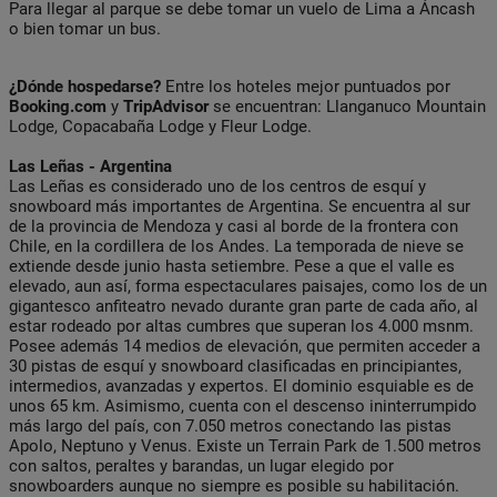
Para llegar al parque se debe tomar un vuelo de Lima a Áncash
o bien tomar un bus.
¿Dónde hospedarse?
Entre los hoteles mejor puntuados por
Booking.com
y
TripAdvisor
se encuentran: Llanganuco Mountain
Lodge, Copacabaña Lodge y Fleur Lodge.
Las Leñas - Argentina
Las Leñas es considerado uno de los centros de esquí y
snowboard más importantes de Argentina. Se encuentra al sur
de la provincia de Mendoza y casi al borde de la frontera con
Chile, en la cordillera de los Andes. La temporada de nieve se
extiende desde junio hasta setiembre. Pese a que el valle es
elevado, aun así, forma espectaculares paisajes, como los de un
gigantesco anfiteatro nevado durante gran parte de cada año, al
estar rodeado por altas cumbres que superan los 4.000 msnm.
Posee además 14 medios de elevación, que permiten acceder a
30 pistas de esquí y snowboard clasificadas en principiantes,
intermedios, avanzadas y expertos. El dominio esquiable es de
unos 65 km. Asimismo, cuenta con el descenso ininterrumpido
más largo del país, con 7.050 metros conectando las pistas
Apolo, Neptuno y Venus. Existe un Terrain Park de 1.500 metros
con saltos, peraltes y barandas, un lugar elegido por
snowboarders aunque no siempre es posible su habilitación.