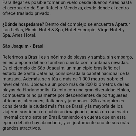
Para llegar es posible tomar un vuelo desde Buenos Aires hasta
el aeropuerto de San Rafael o Mendoza, desde donde el centro
ofrece traslado privado.
¿Dónde hospedarse?
Dentro del complejo se encuentra Apartur
Las Leñas, Piscis Hotel & Spa, Hotel Escorpio, Virgo Hotel y
Spa, Aries Hotel.
São Joaquim - Brasil
Referirnos a Brasil es sinónimo de playas y samba, sin embargo,
en esta época del año también cuenta con montañas nevadas.
Es el ejemplo de São Joaquim, un municipio brasileño del
estado de Santa Catarina, considerada la capital nacional de la
manzana. Además, se sitúa a más de 1.300 metros sobre el
nivel del mar. Ubicada a un poco más de 200 kilómetros de las
playas de Florianópolis. Cuenta con una gran diversidad étnica,
compuesta principalmente por descendientes de portugueses,
africanos, alemanes, italianos y japoneses. São Joaquim es
considerada la ciudad más fría de Brasil y la mayoría de los
viajeros sostienen no hubieran imaginado jamás un escenario
invernal como este en Brasil, teniendo en cuenta que en esta
época del año hay abundante, y es justamente uno de sus más
grandes atractivos.