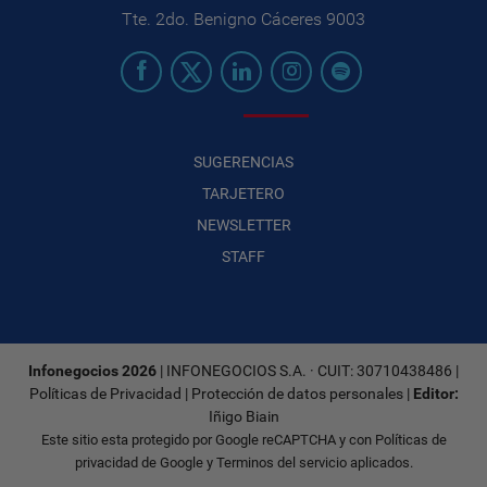
Tte. 2do. Benigno Cáceres 9003
SUGERENCIAS
TARJETERO
NEWSLETTER
STAFF
Infonegocios 2026
| INFONEGOCIOS S.A. · CUIT: 30710438486 |
Políticas de Privacidad
|
Protección de datos personales
|
Editor:
Iñigo Biain
Este sitio esta protegido por Google reCAPTCHA y con
Políticas de
privacidad de Google
y
Terminos del servicio
aplicados.