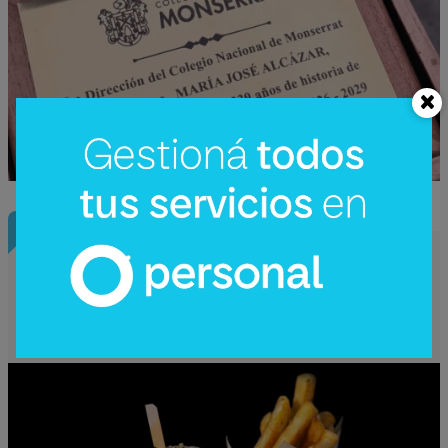
infoEncuesta
¿Cuáles son los antojos de la oficina?