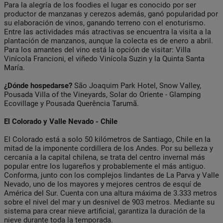
Para la alegría de los foodies el lugar es conocido por ser
productor de manzanas y cerezos además, ganó popularidad por
su elaboración de vinos, ganando terreno con el enoturismo.
Entre las actividades más atractivas se encuentra la visita a la
plantación de manzanos, aunque la colecta es de enero a abril.
Para los amantes del vino está la opción de visitar: Villa
Vinícola Francioni, el viñedo Vinícola Suzin y la Quinta Santa
María.
¿Dónde hospedarse?
São Joaquim Park Hotel, Snow Valley,
Pousada Villa of the Vineyards, Solar do Oriente - Glamping
Ecovillage y Pousada Querência Tarumã.
El Colorado y Valle Nevado - Chile
El Colorado está a solo 50 kilómetros de Santiago, Chile en la
mitad de la imponente cordillera de los Andes. Por su belleza y
cercanía a la capital chilena, se trata del centro invernal más
popular entre los lugareños y probablemente el más antiguo.
Conforma, junto con los complejos lindantes de La Parva y Valle
Nevado, uno de los mayores y mejores centros de esquí de
América del Sur. Cuenta con una altura máxima de 3.333 metros
sobre el nivel del mar y un desnivel de 903 metros. Mediante su
sistema para crear nieve artificial, garantiza la duración de la
nieve durante toda la temporada.