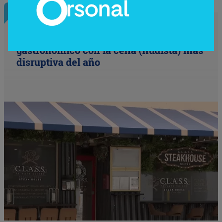
InfoNegocios Miami
Nude Dining: Miami redefine el lujo
gastronómico con la cena (nudista) más
disruptiva del año