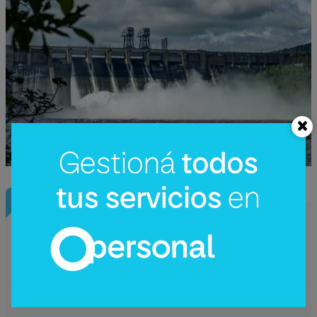
InfoNegocios Miami
Nude Dining: Miami redefine el lujo
gastronómico con la cena (nudista) más
disruptiva del año