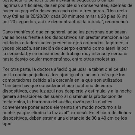
lágrimas artificiales, de ser posible sin conservantes, además de
hacer un pequeño descanso cada dos a tres horas. “Una regla
muy útil es la 20/20/20: cada 20 minutos mirar a 20 pies (6 m)
por 20 segundos, así se descontractura la mirada”, recomendó.
Cano manifestó que en general, aquellas personas que pasan
varias horas frente a los dispositivos sin prestar atención a los
cuidados citados suelen presentar ojos colorados, lagrimeo, a
veces picazón, sensación de cuerpo extraño como arenilla por
la sequedad, y en ocasiones de trabajo muy intenso y cercano
hasta desvío ocular momentáneo, entre otras molestias.
Por otra parte, la doctora añadió que usar la tablet o el celular
por la noche perjudica a los ojos igual o incluso más que los
computadores debido a la cercanía en la que son utilizados.
“También hay que considerar el uso nocturno de estos
dispositivos, cuya luz azul nos despierta y estimula, y a la noche
genera alteraciones del sueño al disminuir la producción de
melatonina, la hormona del sueño, razón por la cual es
conveniente poner estos elementos en modo nocturno a la
noche, ya que elimina la luz azul”, expresó. En el caso de dichos
dispositivos, deben estar a una distancia de 30 a 40 cm de los
ojos.