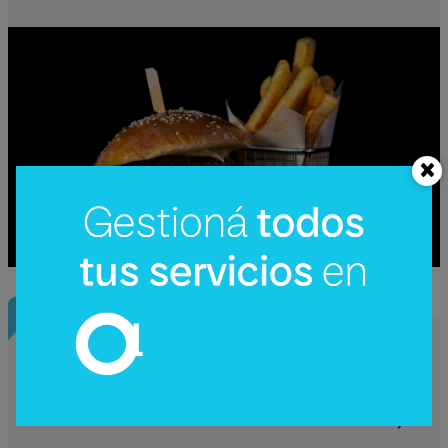
InfoNegocios Miami
SIP Connect 2026 (parte III): ¿cómo nace
el nuevo estándar de producción? (Long
video + Tik Tok + multi cross + eventos)