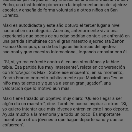
Pedro, una institución pionera en la implementación del ajedrez
escolar, y enseña de forma voluntaria a otros niños en San
Lorenzo.
Maxi es autodidacta y este año obtuvo el tercer lugar a nivel
nacional en su categoría. Además, anteriormente vivió una
experiencia que pocos de su edad podrían contar: se enfrentó en
una partida simultánea con el gran maestro ajedrecista Zenón
Franco Ocampos, una de las figuras históricas del ajedrez
nacional y gran maestro internacional, logrando empatar con él.
“Sí, sí, yo me enfrenté contra él en una simultánea y le hice
tabla. Esa partida fue muy interesante”, relata en conversación
con
InfoNegocios
Maxi. Sobre ese encuentro, en su momento,
Zenón Franco comentó públicamente que Maximiliano “es un
niño muy talentoso y que va a ser un gran jugador”, una
valoración que lo motivó aún más.
Maxi tiene trazado un objetivo muy claro: “Quiero llegar a ser
algún día un maestro”, dice. También busca inspirar a otros: “Sí,
yo quiero intentar que más jóvenes entren en este lindo deporte.
Ayuda mucho a la memoria y a todo un poco. Es importante
incentivar a otros jóvenes a que hagan deporte sano y que se
esfuercen”.