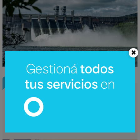
InfoNegocios Miami
Nude Dining: Miami redefine el lujo
gastronómico con la cena (nudista) más
disruptiva del año