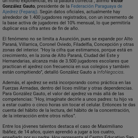
un ritmo exponencial, es la palabra correcta”, afirmó
Víctor
González Gauto
, presidente de la
Federación Paraguaya de
Ajedrez (Feparaj)
. Según datos oficiales, actualmente hay
alrededor de 1.400 jugadores registrados, con un incremento de
la base activa de jugadores del 10% mensual, lo que permitiría
duplicar esa cifra antes de fin de año.
El fenómeno no se limita a Asunción, pues se expande por Alto
Paraná, Villarrica, Coronel Oviedo, Filadelfia, Concepción y otras
zonas del interior. “Hoy la cifra que estimamos, porque está en
crecimiento, en la zona de Alto Paraná, Ciudad del Este y
Hernandarias, alcanza más de 3.500 jugadores escolares que
practican el ajedrez con frecuencia en sus colegios y también
están compitiendo”, detalló González Gauto a
InfoNegocios
.
Además, el ajedrez se está incorporando como práctica en las
Fuerzas Armadas, dentro del liceo militar y otras dependencias.
Para González Gauto, el valor del ajedrez va más allá de las
competencias: “Hoy, imagínate decirle a unos padres: tu hijo va
a estar cuatro o cinco horas sin tocar el celular. Entonces te das
cuenta del hábito de la lectura, del hábito de la concentración,
de la interacción entre otros niños”.
Entre los jóvenes talentos destaca el caso de Maximiliano
Ibáñez, de 14 años, quien aprendió a jugar a los cuatro,
enseñado por su padre. Hoy representa al Centro Educativo San