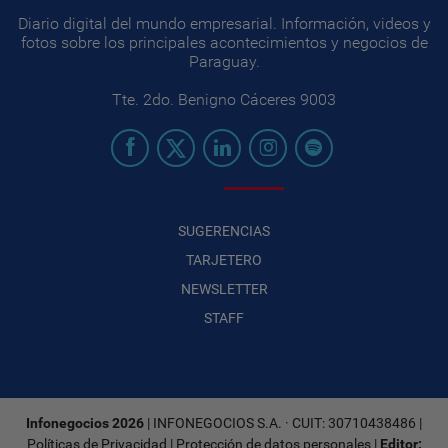
Diario digital del mundo empresarial. Información, videos y
fotos sobre los principales acontecimientos y negocios de
Paraguay.
Tte. 2do. Benigno Cáceres 9003
SUGERENCIAS
TARJETERO
NEWSLETTER
STAFF
Infonegocios 2026
| INFONEGOCIOS S.A. · CUIT: 30710438486 |
Políticas de Privacidad
|
Protección de datos personales
|
Editor: