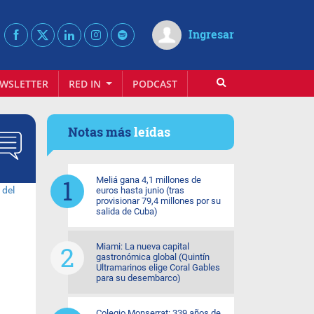
Ingresar
WSLETTER
RED IN
PODCAST
Notas más
leídas
Meliá gana 4,1 millones de
euros hasta junio (tras
provisionar 79,4 millones por su
salida de Cuba)
Miami: La nueva capital
gastronómica global (Quintín
Ultramarinos elige Coral Gables
para su desembarco)
Colegio Monserrat: 339 años de