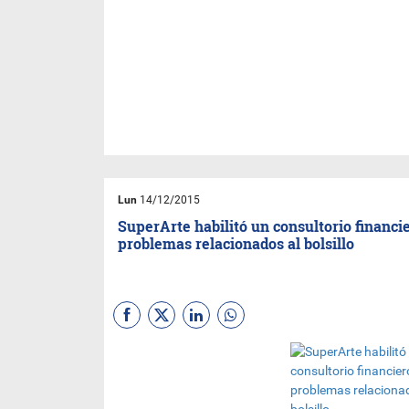
Responsabilidad Social Empresarial: PILAR
Marca Pymes del año: DÓCIL
Empresa del año: AFTER SIX
Proveedor del año: PILAR
Exportador del año: BLUE DESIGN
Exportador no tradicional: QUIN YI
Lun
14/12/2015
SuperArte habilitó un consultorio financi
problemas relacionados al bolsillo
En el marco del
acompañamiento a la salud
financiera, personal y de
parejas, la Organización