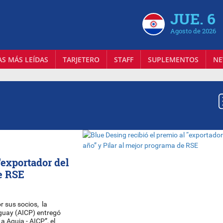
JUE. 6
Agosto de 2026
AS MÁS LEÍDAS
TARJETERO
STAFF
SUPLEMENTOS
NE
“exportador del
de RSE
or sus socios, la
aguay (AICP) entregó
 Aguja - AICP”, el