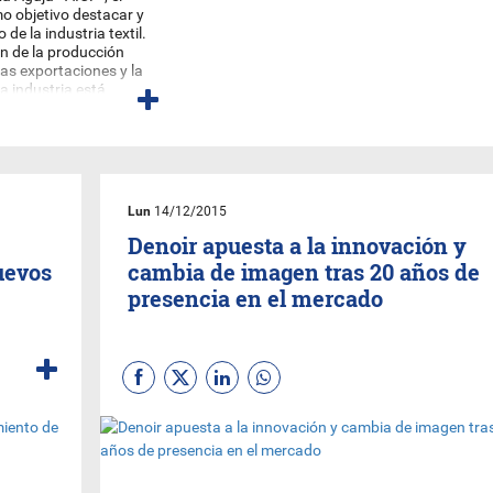
o objetivo destacar y
de la industria textil.
n de la producción
las exportaciones y la
a industria está
alzó con el galardón
iento es un premio al
n grandes valores de
irma
Blue Design
Lun
14/12/2015
lítico y económico de
Denoir apuesta a la innovación y
o de
Mauricio Macri
,
uevos
cambia de imagen tras 20 años de
al estratégico de
presencia en el mercado
s últimos años, pero
 trabas argentinas
 un mercado muy
Chile y Uruguay al
f.
– La Aguja 2015”