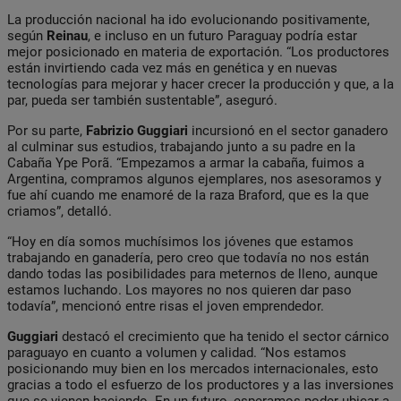
La producción nacional ha ido evolucionando positivamente,
según
Reinau
, e incluso en un futuro Paraguay podría estar
mejor posicionado en materia de exportación. “Los productores
están invirtiendo cada vez más en genética y en nuevas
tecnologías para mejorar y hacer crecer la producción y que, a la
par, pueda ser también sustentable”, aseguró.
Por su parte,
Fabrizio
Guggiari
incursionó en el sector ganadero
al culminar sus estudios, trabajando junto a su padre en la
Cabaña Ype Porã. “Empezamos a armar la cabaña, fuimos a
Argentina, compramos algunos ejemplares, nos asesoramos y
fue ahí cuando me enamoré de la raza Braford, que es la que
criamos”, detalló.
“Hoy en día somos muchísimos los jóvenes que estamos
trabajando en ganadería, pero creo que todavía no nos están
dando todas las posibilidades para meternos de lleno, aunque
estamos luchando. Los mayores no nos quieren dar paso
todavía”, mencionó entre risas el joven emprendedor.
Guggiari
destacó el crecimiento que ha tenido el sector cárnico
paraguayo en cuanto a volumen y calidad. “Nos estamos
posicionando muy bien en los mercados internacionales, esto
gracias a todo el esfuerzo de los productores y a las inversiones
que se vienen haciendo. En un futuro, esperamos poder ubicar a