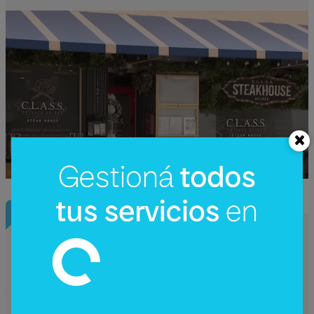
InfoNegocios Miami
Starbucks Japón y la cápsula
coleccionable que vale más que el café
(el producto se convierte en ecosistema)