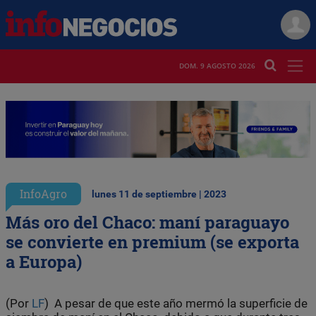
DOM. 9 AGOSTO 2026
InfoAgro
lunes 11 de septiembre | 2023
Más oro del Chaco: maní paraguayo
se convierte en premium (se exporta
a Europa)
(Por
LF
) A pesar de que este año mermó la superficie de