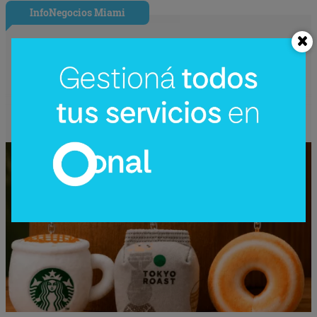
InfoNegocios Miami
Starbucks Japón y la cápsula
coleccionable que vale más que el café
(el producto se convierte en ecosistema)