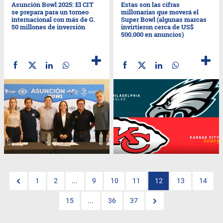
Asunción Bowl 2025: El CIT
Estas son las cifras
se prepara para un torneo
millonarias que moverá el
internacional con más de G.
Super Bowl (algunas marcas
50 millones de inversión
invirtieron cerca de US$
500.000 en anuncios)
1
2
...
9
10
11
12
13
14
15
...
36
37