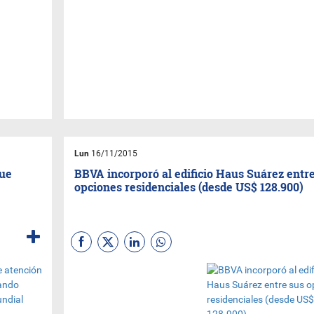
Lun
16/11/2015
gue
BBVA incorporó al edificio Haus Suárez entr
opciones residenciales (desde US$ 128.900)
Días atrás se llevó a cabo la
inauguración oficial del
Edificio Haus Suárez
, cuyos
departamentos forman parte