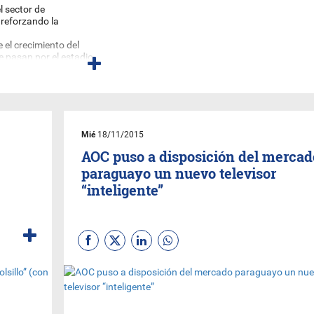
l sector de
 reforzando la
e el crecimiento del
 pasan por el estadio,
emplea a unas 10
omo hamburguesas,
otros locales similares
Mié
18/11/2015
AOC puso a disposición del mercad
paraguayo un nuevo televisor
“inteligente”