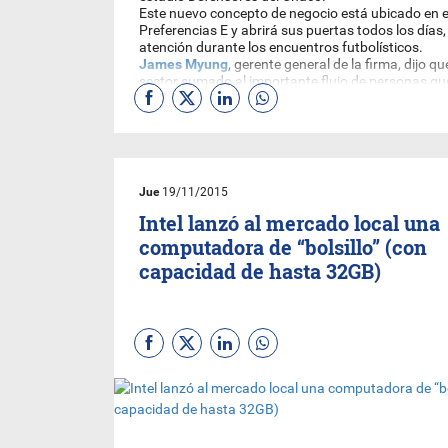
Este nuevo concepto de negocio está ubicado en e
Preferencias E y abrirá sus puertas todos los días,
atención durante los encuentros futbolísticos.
James Myung
, gerente general de la firma, dijo qu
sector sumado al importante flujo de personas que
los impulsó a invertir en esta nueva propuesta
El local, cuya inversión alcanza los US$ 200 mil, 
personas aproximadamente y ofrece opciones c
sándwiches de milanesa y choripán de pollo.
El directivo no descartó la posibilidad de habilitar 
en otros puntos estratégicos del país.
Jue
19/11/2015
Intel lanzó al mercado local una
computadora de “bolsillo” (con
capacidad de hasta 32GB)