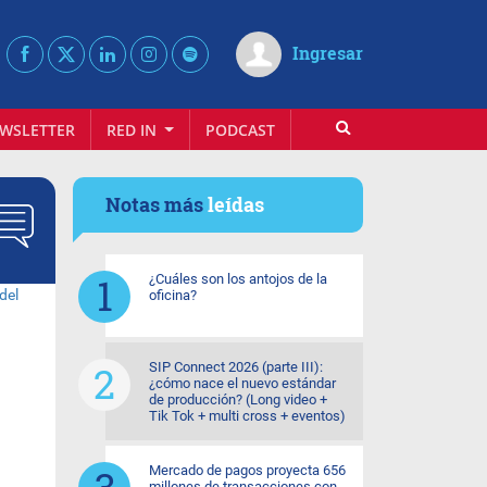
Ingresar
WSLETTER
RED IN
PODCAST
Notas más
leídas
¿Cuáles son los antojos de la
oficina?
SIP Connect 2026 (parte III):
¿cómo nace el nuevo estándar
de producción? (Long video +
Tik Tok + multi cross + eventos)
Mercado de pagos proyecta 656
millones de transacciones con