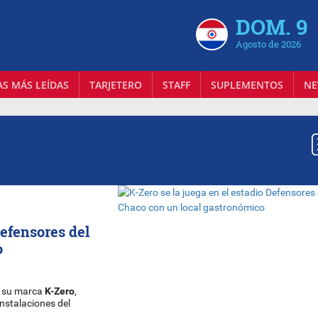
DOM. 9
Agosto de 2026
AS MÁS LEÍDAS
TARJETERO
STAFF
SUPLEMENTOS
NE
Defensores del
o
a su marca
K-Zero
,
instalaciones del