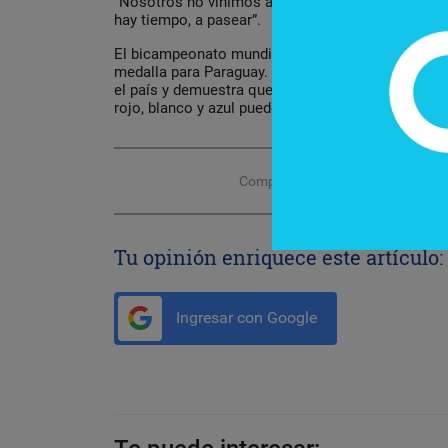
“Nosotros no vinimos a pasear. Vinimos primera
hay tiempo, a pasear”.
El bicampeonato mundial juvenil de bochas repr
medalla para Paraguay. Refleja el crecimiento de 
el país y demuestra que, con disciplina, trabajo e
rojo, blanco y azul pueden brillar en cualquier es
Compartir con tus amigos de
Tu opinión enriquece este artículo:
Ingresar con Google