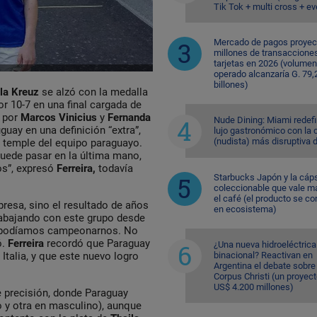
Tik Tok + multi cross + e
Mercado de pagos proyec
millones de transaccione
tarjetas en 2026 (volumen
operado alcanzaría G. 79,
billones)
la Kreuz
se alzó con la medalla
or 10-7 en una final cargada de
a por
Marcos Vinicius
y
Fernanda
Nude Dining: Miami redefi
guay en una definición “extra”,
lujo gastronómico con la 
(nudista) más disruptiva 
el temple del equipo paraguayo.
uede pasar en la última mano,
os”, expresó
Ferreira,
todavía
Starbucks Japón y la cáp
coleccionable que vale m
el café (el producto se co
rpresa, sino el resultado de años
en ecosistema)
rabajando con este grupo desde
e podíamos campeonarnos. No
ó.
Ferreira
recordó que Paraguay
¿Una nueva hidroeléctrica
binacional? Reactivan en
Italia, y que este nuevo logro
Argentina el debate sobre
Corpus Christi (un proyec
US$ 4.200 millones)
e precisión, donde Paraguay
 y otra en masculino), aunque