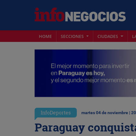
HOME
SECCIONES
CIUDADES
L
InfoDeportes
martes 04 de noviembre | 2
Paraguay conquista