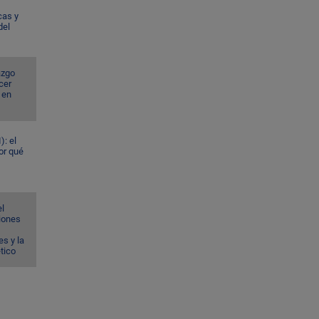
cas y
del
azgo
cer
 en
): el
or qué
el
ciones
s y la
ético