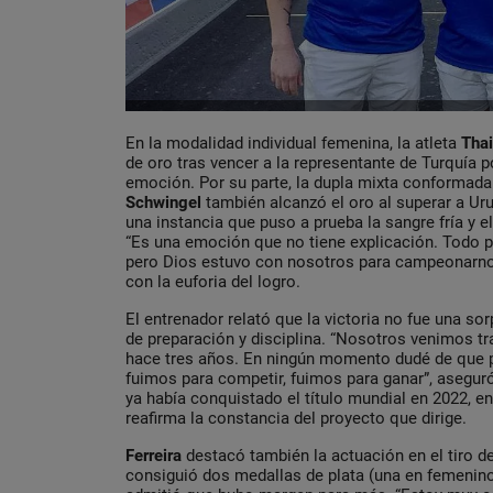
En la modalidad individual femenina, la atleta
Thai
de oro tras vencer a la representante de Turquía p
emoción. Por su parte, la dupla mixta conformad
Schwingel
también alcanzó el oro al superar a Uru
una instancia que puso a prueba la sangre fría y 
“Es una emoción que no tiene explicación. Todo p
pero Dios estuvo con nosotros para campeonarn
con la euforia del logro.
El entrenador relató que la victoria no fue una so
de preparación y disciplina. “Nosotros venimos t
hace tres años. En ningún momento dudé de qu
fuimos para competir, fuimos para ganar”, asegur
ya había conquistado el título mundial en 2022, en 
reafirma la constancia del proyecto que dirige.
Ferreira
destacó también la actuación en el tiro d
consiguió dos medallas de plata (una en femenino