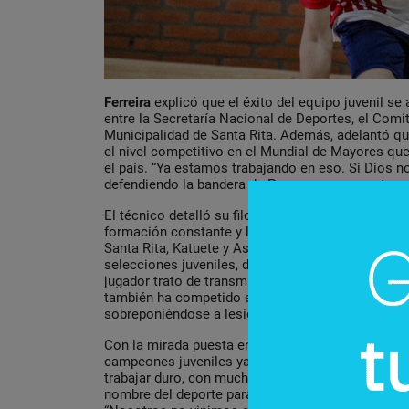
Ferreira
explicó que el éxito del equipo juvenil se
entre la Secretaría Nacional de Deportes, el Comi
Municipalidad de Santa Rita. Además, adelantó qu
el nivel competitivo en el Mundial de Mayores que
el país. “Ya estamos trabajando en eso. Si Dios n
defendiendo la bandera de Paraguay como entrenad
El técnico detalló su filosofía de trabajo con los 
formación constante y la responsabilidad. “Tene
Santa Rita, Katuete y Asunción. Soy entrenador ha
selecciones juveniles, desde la sub-12 hasta la s
jugador trato de transmitirles lo que aprendí”, exp
también ha competido en Brasil, Panamericanos y
sobreponiéndose a lesiones que lo marcaron en s
Con la mirada puesta en el futuro,
Ferreira
confirm
campeones juveniles ya se integrarán a la selec
trabajar duro, con mucha responsabilidad, para se
nombre del deporte paraguayo”, aseguró. Y dejó cl