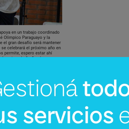
 apoya en un trabajo coordinado
té Olímpico Paraguayo y la
e el gran desafío será mantener
 se celebrará el próximo año en
os permite, espero estar ahí
or y jugador”, afirmó.
jóvenes atletas, basada en la
mos escuelas en Raúl Peña,
ce cuatro años de las
ub-23, y con mi experiencia como
licó.
Ferreira
recordó que
 Mundiales, incluso
u carrera.
ó que varios de los actuales
ción de mayores. “Vamos a
guir manteniendo en alto el
ara su filosofía de competencia: