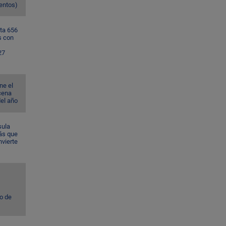
ventos)
ta 656
s con
27
ne el
cena
del año
sula
ás que
nvierte
to de