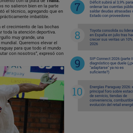
ntento con la plata de
Thaila.
Déficit subirá al 3,9% para
s no salieron bien en la parte
ordenar las cuentas públi
ntó el técnico, agregando que en
saldar deudas atrasadas 
Estado con proveedores
 prácticamente imbatible.
ra el crecimiento de las bochas
Toyota consolida su lider
r toda la atención deportiva.
en España en julio tras ha
rgullo muy grande, una
crecer sus ventas un 10%
l mundial. Queremos elevar el
2026
raguay para que todo el mundo
rutar con nosotros”, expresó con
SIP Connect 2026 (parte II
diagnóstico que duele (¿p
"adaptarse" ya no es
suficiente?)
Energías Paraguay 2026: 
principal foro sobre esta
de servicio, tiendas de
conveniencia, combustible
evolución del retail energ