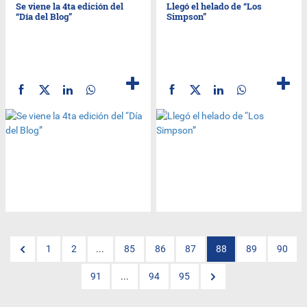
Se viene la 4ta edición del
Llegó el helado de “Los
“Día del Blog”
Simpson”
1
2
...
85
86
87
88
89
90
91
...
94
95