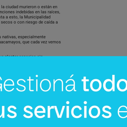
la ciudad murieron o están en
nciones indebidas en las raíces,
ta a esto, la Municipalidad
 secos o con riesgo de caída a
 nativas, especialmente
 guacamayos, que cada vez vemos
fue plantar especies sin
 con gran desarrollo vertical,
 conflictos inevitables.
ón con el Programa Nacional de
a guía técnica que identifique
e la ciudad, tomando en cuenta
ana y las condiciones del suelo.
nuevo programa llamado
nfermedades que afectan al
ectos o virus.
ambién necesita atención.
reventivos y correctivos, si