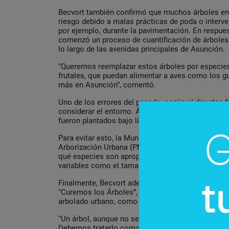
Becvort también confirmó que muchos árboles en 
riesgo debido a malas prácticas de poda o interve
por ejemplo, durante la pavimentación. En respues
comenzó un proceso de cuantificación de árboles
lo largo de las avenidas principales de Asunción.
“Queremos reemplazar estos árboles por especies
frutales, que puedan alimentar a aves como los
más en Asunción”, comentó.
Uno de los errores del pasado, según el director, 
considerar el entorno. Árboles como los lapachos,
fueron plantados bajo líneas eléctricas, generando
Para evitar esto, la Municipalidad, en coordinaci
Arborización Urbana (PNVU), está trabajando en un
qué especies son apropiadas para cada espacio d
variables como el tamaño, la infraestructura cerc
Finalmente, Becvort adelantó la creación de un 
“Curemos los Árboles”, cuyo objetivo es tratar e
arbolado urbano, como ataques de patógenos, ins
“Un árbol, aunque no se mueva como un animal, t
Debemos tratarlo como un ser vivo, con cuidados p