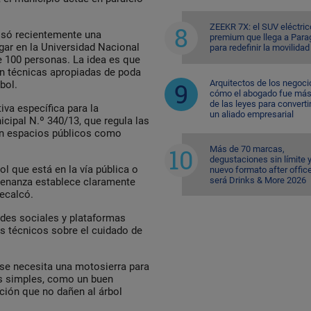
ZEEKR 7X: el SUV eléctric
lsó recientemente una
premium que llega a Para
gar en la Universidad Nacional
para redefinir la movilidad
e 100 personas. La idea es que
en técnicas apropiadas de poda
Arquitectos de los negoci
bol.
cómo el abogado fue más 
de las leyes para converti
va específica para la
un aliado empresarial
cipal N.º 340/13, que regula las
 en espacios públicos como
Más de 70 marcas,
degustaciones sin límite 
l que está en la vía pública o
nuevo formato after office
será Drinks & More 2026
rdenanza establece claramente
recalcó.
redes sociales y plataformas
s técnicos sobre el cuidado de
se necesita una motosierra para
ás simples, como un buen
ción que no dañen al árbol