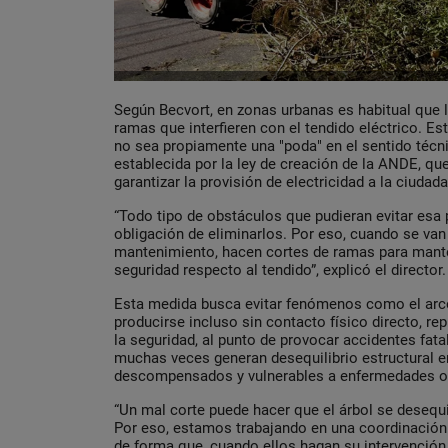
Según Becvort, en zonas urbanas es habitual que l
ramas que interfieren con el tendido eléctrico. Es
no sea propiamente una "poda" en el sentido técn
establecida por la ley de creación de la ANDE, q
garantizar la provisión de electricidad a la ciudada
“Todo tipo de obstáculos que pudieran evitar esa p
obligación de eliminarlos. Por eso, cuando se van
mantenimiento, hacen cortes de ramas para mant
seguridad respecto al tendido”, explicó el director.
Esta medida busca evitar fenómenos como el arco
producirse incluso sin contacto físico directo, re
la seguridad, al punto de provocar accidentes fat
muchas veces generan desequilibrio estructural e
descompensados y vulnerables a enfermedades o 
“Un mal corte puede hacer que el árbol se desequi
Por eso, estamos trabajando en una coordinación 
de forma que, cuando ellos hagan su intervención,