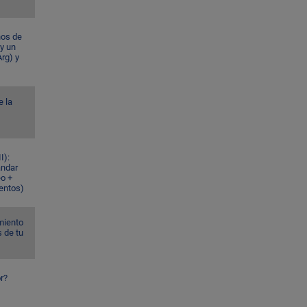
ños de
 y un
rg) y
e la
I):
ándar
eo +
ventos)
miento
s de tu
r?