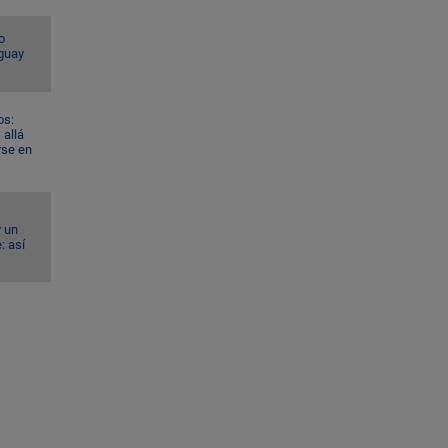
o
guay
os:
allá
rse en
y un
: así