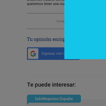
queremos tener una ciudad verde y saludable”, pun
Compartir con tus amigos de
Tu opinión enriquece este artículo:
Ingresar con Google
Te puede interesar:
InfoNegocios España