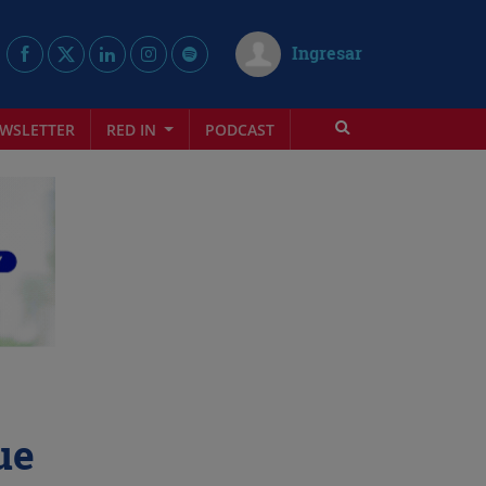
Ingresar
WSLETTER
RED IN
PODCAST
ue