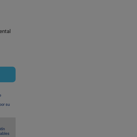
ental
e
por su
tín
Gables