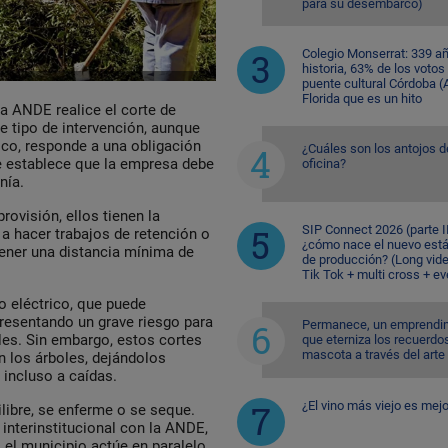
para su desembarco)
Colegio Monserrat: 339 a
historia, 63% de los votos
puente cultural Córdoba (A
Florida que es un hito
a ANDE realice el corte de
te tipo de intervención, aunque
ico, responde a una obligación
¿Cuáles son los antojos d
ue establece que la empresa debe
oficina?
nía.
rovisión, ellos tienen la
SIP Connect 2026 (parte II
 a hacer trabajos de retención o
¿cómo nace el nuevo est
ener una distancia mínima de
de producción? (Long vid
Tik Tok + multi cross + e
 eléctrico, que puede
presentando un grave riesgo para
Permanece, un emprendi
ales. Sin embargo, estos cortes
que eterniza los recuerdo
mascota a través del arte
n los árboles, dejándolos
incluso a caídas.
¿El vino más viejo es mejo
libre, se enferme o se seque.
interinstitucional con la ANDE,
 el municipio actúe en paralelo