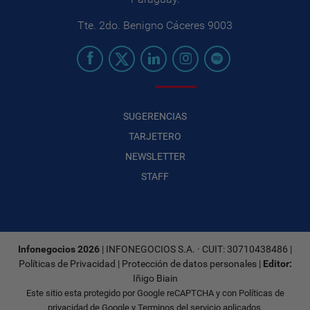
Tte. 2do. Benigno Cáceres 9003
SUGERENCIAS
TARJETERO
NEWSLETTER
STAFF
Infonegocios 2026
| INFONEGOCIOS S.A. · CUIT: 30710438486 |
Políticas de Privacidad
|
Protección de datos personales
|
Editor:
Iñigo Biain
Este sitio esta protegido por Google reCAPTCHA y con
Políticas de
privacidad de Google
y
Terminos del servicio
aplicados.