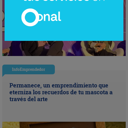
InfoEmprendedor
Permanece, un emprendimiento que
eterniza los recuerdos de tu mascota a
través del arte