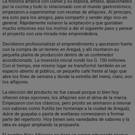
La historia arranca con Daniel y su esposa, ambos, apasionados
por la cocina y todo lo relacionado con el mundo gastronómico,
empezaron a experimentar con recetas de alfajores. Al principio,
era solo para los amigos, para compartir y vender algo rico en
general. Rápidamente notaron la aceptación y que gustaban
mucho entonces eso los motivó a dar el siguiente paso y pensar
el proyecto con una mirada más emprendedora.
Decidieron profesionalizar el emprendimiento y apostaron fuerte
con la compra de un terreno en Areguá, y allí montaron su
pequeña planta de producción dentro de un contenedor
acondicionado. La inversión inicial rondó los G. 150 millones.
Con el tiempo, ese mismo lugar se transformó también en un
espacio abierto al público, un pequeño café frente al lago que
abre los fines de semana y donde la estrella del menú, claro, son
los alfajores.
La elección del producto no fue casual porque si bien hoy
ofrecen otras opciones, los alfajores son el alma de la marca.
Empezaron con los clásicos, pero pronto se animaron a innovar
con sabores como frutilla (en homenaje a la ciudad de Areguá),
dulce de guayaba o pasta de avellanas comenzaron a formar
parte del repertorio. Hoy tienen seis variedades de sabores y la
idea es seguir ampliando la propuesta.
El nombre Nina Alfajores no tiene un origen rebuscado porque