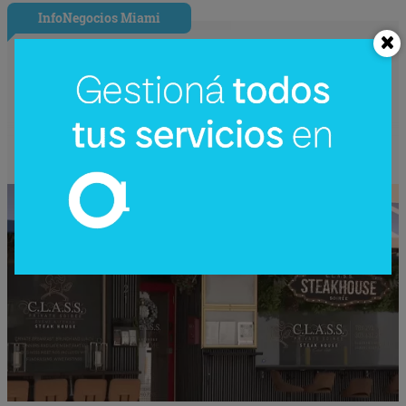
InfoNegocios Miami
Nude Dining: Miami redefine el lujo
gastronómico con la cena (nudista) más
disruptiva del año