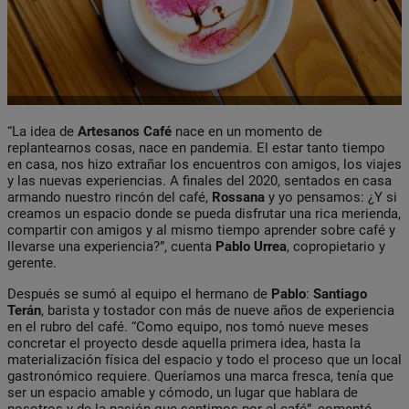
“La idea de
Artesanos Café
nace en un momento de
replantearnos cosas, nace en pandemia. El estar tanto tiempo
en casa, nos hizo extrañar los encuentros con amigos, los viajes
y las nuevas experiencias. A finales del 2020, sentados en casa
armando nuestro rincón del café,
Rossana
y yo pensamos: ¿Y si
creamos un espacio donde se pueda disfrutar una rica merienda,
compartir con amigos y al mismo tiempo aprender sobre café y
llevarse una experiencia?”, cuenta
Pablo Urrea
, copropietario y
gerente.
Después se sumó al equipo el hermano de
Pablo
:
Santiago
Terán
, barista y tostador con más de nueve años de experiencia
en el rubro del café. “Como equipo, nos tomó nueve meses
concretar el proyecto desde aquella primera idea, hasta la
materialización física del espacio y todo el proceso que un local
gastronómico requiere. Queríamos una marca fresca, tenía que
ser un espacio amable y cómodo, un lugar que hablara de
nosotros y de la pasión que sentimos por el café”, comentó.