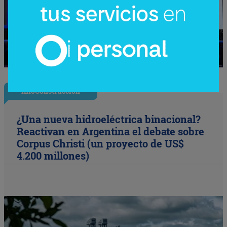
InfoConstrucción
¿Una nueva hidroeléctrica binacional?
Reactivan en Argentina el debate sobre
Corpus Christi (un proyecto de US$
4.200 millones)