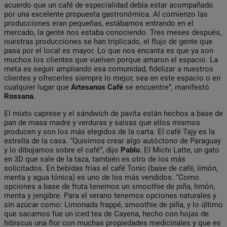
acuerdo que un café de especialidad debía estar acompañado
por una excelente propuesta gastronómica. Al comienzo las
producciones eran pequeñas, estábamos entrando en el
mercado, la gente nos estaba conociendo. Tres meses después,
nuestras producciones se han triplicado, el flujo de gente que
pasa por el local es mayor. Lo que nos encanta es que ya son
muchos los clientes que vuelven porque amaron el espacio. La
meta es seguir ampliando esa comunidad, fidelizar a nuestros
clientes y ofrecerles siempre lo mejor, sea en este espacio o en
cualquier lugar que
Artesanos Café
se encuentre”, manifestó
Rossana
.
El mixto caprese y el sándwich de pavita están hechos a base de
pan de masa madre y verduras y salsas que ellos mismos
producen y son los más elegidos de la carta. El café Tajy es la
estrella de la casa. “Quisimos crear algo autóctono de Paraguay
y lo dibujamos sobre el café”, dijo
Pablo
. El Michi Latte, un gato
en 3D que sale de la taza, también es otro de los más
solicitados. En bebidas frías el café Tonic (base de café, limón,
menta y agua tónica) es uno de los más vendidos. “Como
opciones a base de fruta tenemos un smoothie de piña, limón,
menta y jengibre. Para el verano tenemos opciones naturales y
sin azúcar como: Limonada frappé, smoothie de piña, y lo último
que sacamos fue un iced tea de Cayena, hecho con hojas de
hibiscus una flor con muchas propiedades medicinales y que es