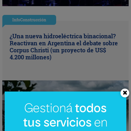
InfoConstrucción
¿Una nueva hidroeléctrica binacional?
Reactivan en Argentina el debate sobre
Corpus Christi (un proyecto de US$
4.200 millones)