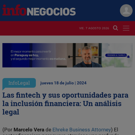
VIE. 7 AGOSTO 2026
InfoLegal
jueves 18 de julio | 2024
Las fintech y sus oportunidades para
la inclusión financiera: Un análisis
legal
(Por
Marcelo Vera
de
Ehreke Business Attorney
) El