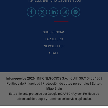
Tte. 2do. Benigno Cáceres 9003
SUGERENCIAS
TARJETERO
NEWSLETTER
STAFF
Infonegocios 2026
| INFONEGOCIOS S.A. · CUIT: 30710438486 |
Políticas de Privacidad
|
Protección de datos personales
|
Editor:
Iñigo Biain
Este sitio esta protegido por Google reCAPTCHA y con
Políticas de
privacidad de Google
y
Terminos del servicio
aplicados.