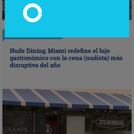
InfoNegocios Miami
Nude Dining: Miami redefine el lujo
gastronómico con la cena (nudista) más
disruptiva del año