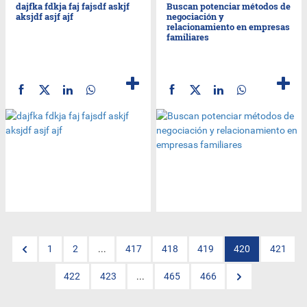
dajfka fdkja faj fajsdf askjf
Buscan potenciar métodos de
aksjdf asjf ajf
negociación y
relacionamiento en empresas
familiares
1
2
...
417
418
419
420
421
422
423
...
465
466