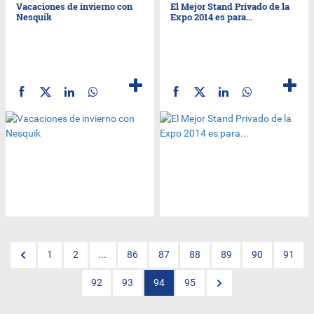
Vacaciones de invierno con
El Mejor Stand Privado de la
Nesquik
Expo 2014 es para...
1
2
...
86
87
88
89
90
91
92
93
94
95