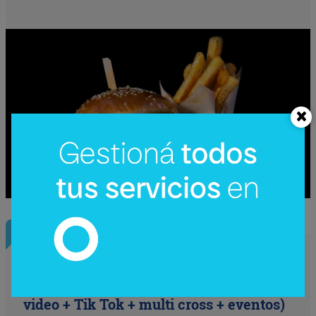
InfoNegocios Miami
SIP Connect 2026 (parte III): ¿cómo nace
el nuevo estándar de producción? (Long
video + Tik Tok + multi cross + eventos)