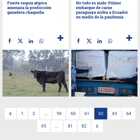
Fuerte sequía atípica
No todo es malo: Primer
amenaza la producción
embarque de carne
ganadera chaqueña
paraguaya arriba a Ecuador
en medio de la pandemia
1
2
...
59
60
61
62
63
64
65
...
81
82